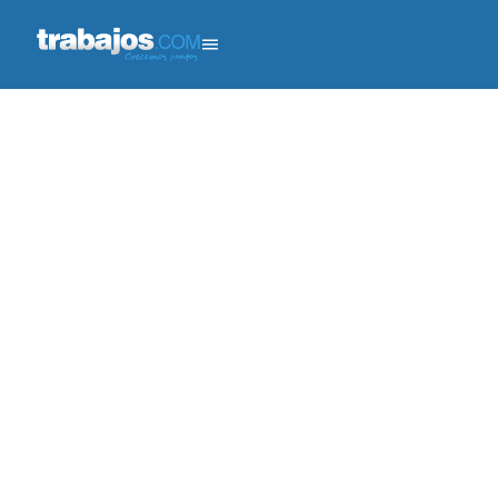
¿Buscas trabajar desde casa organizando información y comenzar sin experiencia en el área
administrativa?
¿Buscas trabajar desde casa organizando información y comenzar sin experiencia en el área
administrativa?