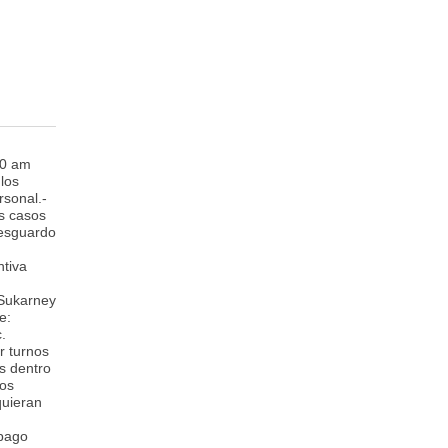
00 am
 los
rsonal.-
os casos
resguardo
tiva
Sukarney
e:
.
r turnos
s dentro
los
quieran
 pago