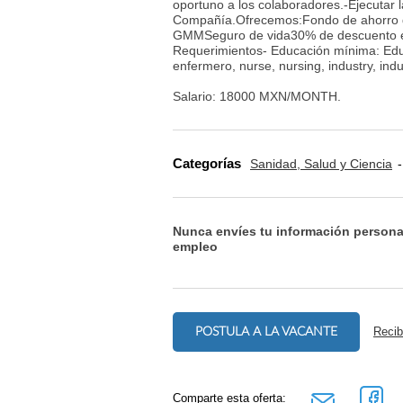
oportuno a los colaboradores.-Ejecutar 
Compañía.Ofrecemos:Fondo de ahorro d
GMMSeguro de vida30% de descuento e
Requerimientos- Educación mínima: Educ
enfermero, nurse, nursing, industry, indus
Salario: 18000 MXN/MONTH.
Categorías
Sanidad, Salud y Ciencia
Nunca envíes tu información persona
empleo
POSTULA A LA VACANTE
Recib
Comparte esta oferta: