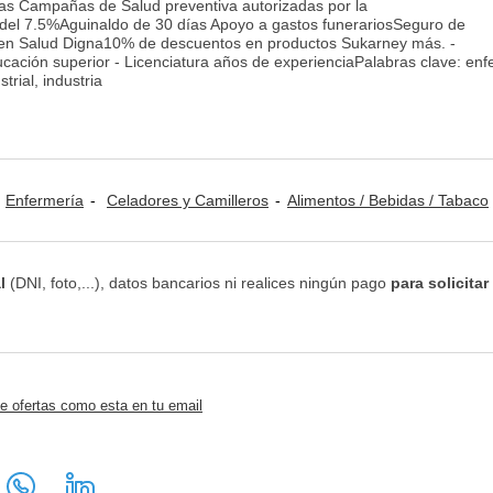
las Campañas de Salud preventiva autorizadas por la
el 7.5%Aguinaldo de 30 días Apoyo a gastos funerariosSeguro de
n Salud Digna10% de descuentos en productos Sukarney más. -
ación superior - Licenciatura años de experienciaPalabras clave: enf
trial, industria
Enfermería
Celadores y Camilleros
Alimentos / Bebidas / Tabaco
l
(DNI, foto,...), datos bancarios ni realices ningún pago
para solicitar
e ofertas como esta en tu email