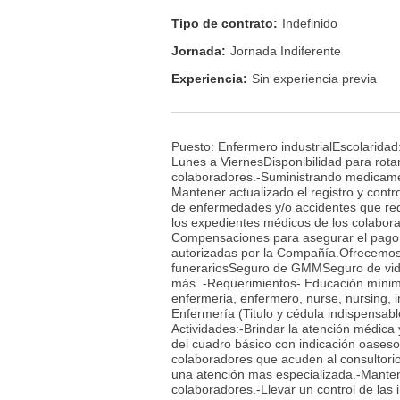
Tipo de contrato:
Indefinido
Jornada:
Jornada Indiferente
Experiencia:
Sin experiencia previa
Puesto: Enfermero industrialEscolaridad
Lunes a ViernesDisponibilidad para rotar
colaboradores.-Suministrando medicamen
Mantener actualizado el registro y contr
de enfermedades y/o accidentes que req
los expedientes médicos de los colabora
Compensaciones para asegurar el pago 
autorizadas por la Compañía.Ofrecemos
funerariosSeguro de GMMSeguro de vid
más. -Requerimientos- Educación mínima
enfermeria, enfermero, nurse, nursing, in
Enfermería (Titulo y cédula indispensab
Actividades:-Brindar la atención médica
del cuadro básico con indicación oasesor
colaboradores que acuden al consultorio
una atención mas especializada.-Manten
colaboradores.-Llevar un control de la