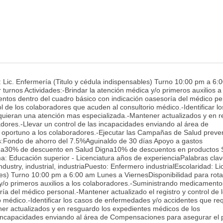
: Lic. Enfermería (Titulo y cédula indispensables) Turno 10:00 pm a 6:
 turnos Actividades:-Brindar la atención médica y/o primeros auxilios a
tos dentro del cuadro básico con indicación oasesoría del médico pe
ol de los colaboradores que acuden al consultorio médico.-Identificar l
uieran una atención mas especializada.-Mantener actualizados y en 
dores.-Llevar un control de las incapacidades enviando al área de
oportuno a los colaboradores.-Ejecutar las Campañas de Salud preven
:Fondo de ahorro del 7.5%Aguinaldo de 30 días Apoyo a gastos
a30% de descuento en Salud Digna10% de descuentos en productos 
: Educación superior - Licenciatura años de experienciaPalabras clav
dustry, industrial, industriaPuesto: Enfermero industrialEscolaridad: Lic
les) Turno 10:00 pm a 6:00 am Lunes a ViernesDisponibilidad para rota
 y/o primeros auxilios a los colaboradores.-Suministrando medicamento
ía del médico personal.-Mantener actualizado el registro y control de 
 médico.-Identificar los casos de enfermedades y/o accidentes que re
er actualizados y en resguardo los expedientes médicos de los
s incapacidades enviando al área de Compensaciones para asegurar el