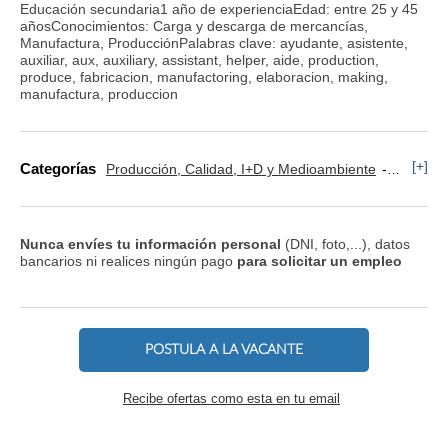
Educación secundaria1 año de experienciaEdad: entre 25 y 45
añosConocimientos: Carga y descarga de mercancías,
Manufactura, ProducciónPalabras clave: ayudante, asistente,
auxiliar, aux, auxiliary, assistant, helper, aide, production,
produce, fabricacion, manufactoring, elaboracion, making,
manufactura, produccion
[+]
Categorías
Producción, Calidad, I+D y Medioambiente
Operario
Nunca envíes tu información personal
(DNI, foto,...), datos
bancarios ni realices ningún pago
para solicitar un empleo
POSTULA A LA VACANTE
Recibe ofertas como esta en tu email