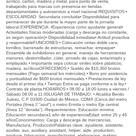
acrílico, cartón, madera y metal, para punto de venta,
trabajando para marcas con presencia en tiendas
departamentales y autoservicio a nivel nacional.REQUISITOS:•
ESCOLARIDAD: Secundaria concluida• Disponibilidad para
permanecer de pie durante la mayor parte de la jornada
laboral.EXPERIENCIA: •Experiencia como ayudante general•
Actividades físicas moderadas (carga y descarga no constante,
es según operación)• Disponibilidad inmediata• Actitud proactiva
y responsableFUNCIONES:• Colocación cintas doble cara,
tornillos, barrenado de estructuras, remachar, empaque•
Ensamble de exhibidores en general, manejo de herramientas
menores, destornillador, cúter, armado de cajas, entarimado y
emplayado.• Importante sepa colocar viniles sobre plásticos,
madera, acrílicosOFRECEMOS:• Sueldo de $10,350 brutos
mensuales (Pago semanal los miércoles).• Bono por asistencia
y puntualidad de $600 brutos mensuales.• Prestaciones de ley
desde el primer día.• Tiempo Extra se paga conforme a la ley.•
Contrato de planta.HORARIOS:• 08:00 a 18:00 lunes a viernes /
Sábado 08:00 a 11:00LUGAR DE TRABAJO: • Alcaldía Benito
Juárez, C.P. 03300 Ciudad de México, CDMX (Cerca del metro
Portales (línea 2 “azul”) o metro Ermita o metro Eje central
(línea 12 “dorada”).-Requerimientos- Educación mínima:
Educación secundaria1 año de experienciaEdad: entre 25 y 45
añosConocimientos: Carga y descarga de mercancías,
Manufactura, ProducciónPalabras clave: ayudante, asistente,
auxiliar, aux, auxiliary, assistant, helper, aide, production,
produce, fabricacion, manufactoring, elaboracion, making,