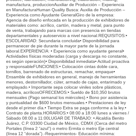
manufactura, produccionAuxiliar de Producción – Experiencia
en ManufacturaHuman Quality Busca: Auxilia de Producción –
Experiencia como Ayudante GeneralGiro de la empresa:
Agencia de diseño enfocada en la producción de exhibidores de
materiales como: acrílico, cartón, madera y metal, para punto
de venta, trabajando para marcas con presencia en tiendas
departamentales y autoservicio a nivel nacional.REQUISITOS:•
ESCOLARIDAD: Secundaria concluida• Disponibilidad para
permanecer de pie durante la mayor parte de la jornada
laboral.EXPERIENCIA: • Experiencia como ayudante general•
Actividades físicas moderadas (carga y descarga no constante,
es según operación)• Disponibilidad inmediata• Actitud proactiva
y responsableFUNCIONES:• Colocación cintas doble cara,
tornillos, barrenado de estructuras, remachar, empaque•
Ensamble de exhibidores en general, manejo de herramientas
menores, destornillador, cúter, armado de cajas, entarimado y
emplayado.• Importante sepa colocar viniles sobre plásticos,
madera, acrílicosOFRECEMOS:• Sueldo de $10,350 brutos
mensuales (Pago semanal los miércoles).• Bono por asistencia
y puntualidad de $600 brutos mensuales.• Prestaciones de ley
desde el primer día.• Tiempo Extra se paga conforme a la ley.•
Contrato de planta.HORARIOS:• 08:00 a 18:00 lunes a viernes /
Sábado 08:00 a 11:00LUGAR DE TRABAJO: • Alcaldía Benito
Juárez, C.P. 03300 Ciudad de México, CDMX (Cerca del metro
Portales (línea 2 “azul”) o metro Ermita o metro Eje central
(línea 12 “dorada”).-Requerimientos- Educación mínima: