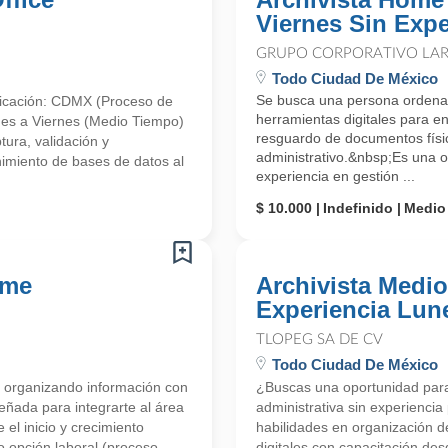
Viernes Sin Expe
GRUPO CORPORATIVO LARA
Todo Ciudad De México
Se busca una persona ordenad
Ubicación: CDMX (Proceso de
herramientas digitales para enc
unes a Viernes (Medio Tiempo)
resguardo de documentos físic
ra, validación y
administrativo.&nbsp;Es una o
imiento de bases de datos al
experiencia en gestión ...
$ 10.000
Indefinido
Medio
ome
Archivista Medi
Experiencia Lun
TLOPEG SA DE CV
Todo Ciudad De México
 organizando información con
¿Buscas una oportunidad para i
eñada para integrarte al área
administrativa sin experiencia 
 el inicio y crecimiento
habilidades en organización 
 opción laboral (proceso
digitales con capacitación de