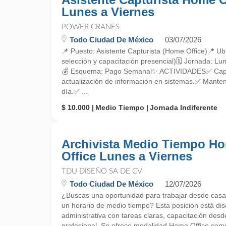
Lunes a Viernes
POWER CRANES
Todo Ciudad De México
03/07/2026
📌 Puesto: Asistente Capturista (Home Office)📍 
selección y capacitación presencial)🗓 Jornada: L
💰 Esquema: Pago Semanal✨ ACTIVIDADES✅ Captu
actualización de información en sistemas.✅ Manten
día.✅ ...
$ 10.000
Medio Tiempo
Jornada Indiferente
Archivista Medio Tiempo H
Office Lunes a Viernes
TDU DISEÑO SA DE CV
Todo Ciudad De México
12/07/2026
¿Buscas una oportunidad para trabajar desde casa
un horario de medio tiempo? Esta posición está dis
administrativa con tareas claras, capacitación desde
profesional. Se ofrece modalidad Home Office como