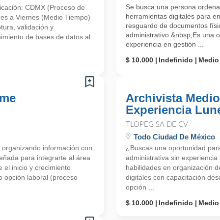
Se busca una persona ordenad
Ubicación: CDMX (Proceso de
herramientas digitales para enc
unes a Viernes (Medio Tiempo)
resguardo de documentos físic
ra, validación y
administrativo.&nbsp;Es una o
imiento de bases de datos al
experiencia en gestión ...
$ 10.000
Indefinido
Medio
ome
Archivista Medi
Experiencia Lun
TLOPEG SA DE CV
Todo Ciudad De México
 organizando información con
¿Buscas una oportunidad para i
eñada para integrarte al área
administrativa sin experiencia 
 el inicio y crecimiento
habilidades en organización 
 opción laboral (proceso
digitales con capacitación de
opción ...
$ 10.000
Indefinido
Medio