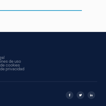
gal
ones de uso
a de cookies
 de privacidad