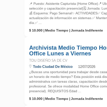
📌 Puesto: Asistente Capturista (Home Office)📍 
selección y capacitación presencial)🗓 Jornada: L
💰 Esquema: Pago Semanal✨ ACTIVIDADES✅ Captu
actualización de información en sistemas.✅ Manten
día.✅ ...
$ 10.000
Medio Tiempo
Jornada Indiferente
Archivista Medio Tiempo H
Office Lunes a Viernes
TDU DISEÑO SA DE CV
Todo Ciudad De México
12/07/2026
¿Buscas una oportunidad para trabajar desde casa
un horario de medio tiempo? Esta posición está dis
administrativa con tareas claras, capacitación desde
profesional. Se ofrece modalidad Home Office como
presencial). REQUISITOS Edad ...
$ 10.000
Medio Tiempo
Jornada Indiferente