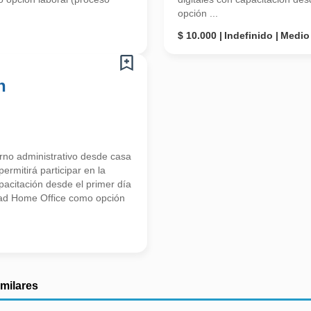
opción ...
$ 10.000
Indefinido
Medio
n
orno administrativo desde casa
ermitirá participar en la
apacitación desde el primer día
dad Home Office como opción
imilares