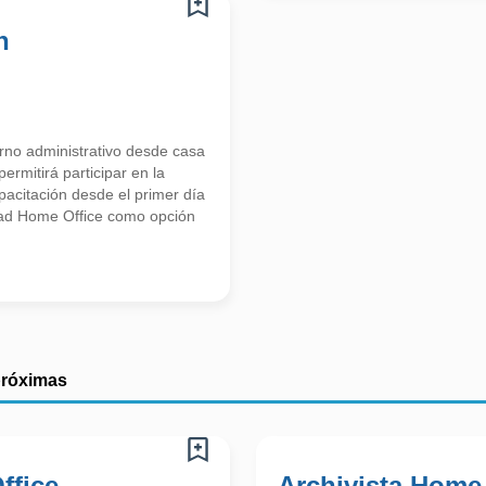
n
orno administrativo desde casa
ermitirá participar en la
apacitación desde el primer día
dad Home Office como opción
próximas
ffice
Archivista Home