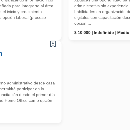
 organizando información con
¿Buscas una oportunidad para i
eñada para integrarte al área
administrativa sin experiencia 
 el inicio y crecimiento
habilidades en organización 
 opción laboral (proceso
digitales con capacitación de
opción ...
$ 10.000
Indefinido
Medio
n
orno administrativo desde casa
ermitirá participar en la
apacitación desde el primer día
dad Home Office como opción