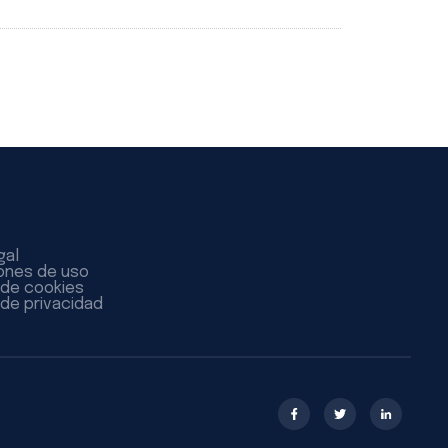
gal
ones de uso
a de cookies
 de privacidad