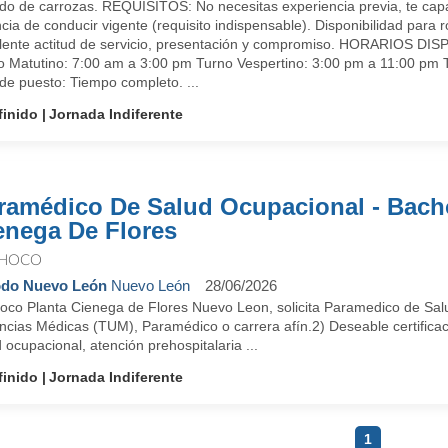
do de carrozas. REQUISITOS: No necesitas experiencia previa, te cap
cia de conducir vigente (requisito indispensable). Disponibilidad para 
lente actitud de servicio, presentación y compromiso. HORARIOS DIS
o Matutino: 7:00 am a 3:00 pm Turno Vespertino: 3:00 pm a 11:00 pm 
de puesto: Tiempo completo. ...
finido
Jornada Indiferente
ramédico De Salud Ocupacional - Bac
enega De Flores
HOCO
do Nuevo León
Nuevo León
28/06/2026
oco Planta Cienega de Flores Nuevo Leon, solicita Paramedico de Sal
ncias Médicas (TUM), Paramédico o carrera afín.2) Deseable certificac
 ocupacional, atención prehospitalaria ...
finido
Jornada Indiferente
1