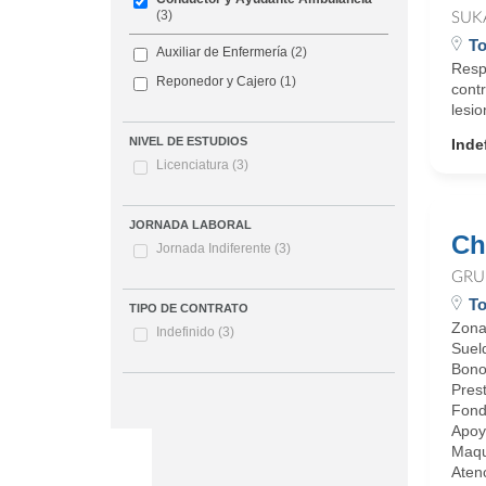
(3)
SUK
To
Auxiliar de Enfermería
(2)
Respo
Reponedor y Cajero
(1)
contr
lesio
NIVEL DE ESTUDIOS
Inde
Licenciatura
(3)
JORNADA LABORAL
Ch
Jornada Indiferente
(3)
GRU
To
TIPO DE CONTRATO
Zona
Indefinido
(3)
Suel
Bono
Pres
Fond
Apoyo
Maqui
Atenc