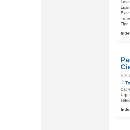
Lava
Licen
Exce
Turn
Tipo 
Inde
Pa
Ci
BAC
To
Bach
Urge
salud
Inde