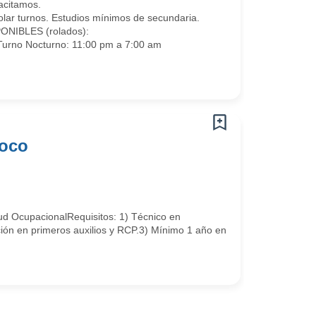
acitamos.
rolar turnos. Estudios mínimos de secundaria.
PONIBLES (rolados):
Turno Nocturno: 11:00 pm a 7:00 am
hoco
ud OcupacionalRequisitos: 1) Técnico en
ión en primeros auxilios y RCP.3) Mínimo 1 año en