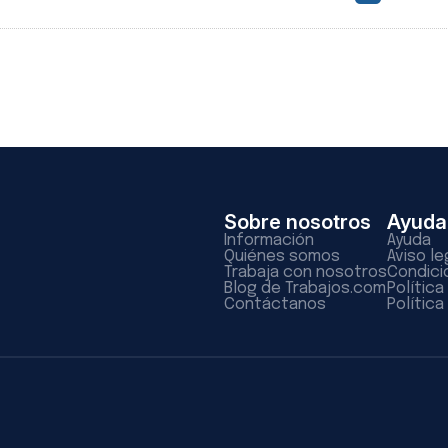
Sobre nosotros
Ayuda
Información
Ayuda
Quiénes somos
Aviso le
Trabaja con nosotros
Condici
Blog de Trabajos.com
Polític
Contáctanos
Política