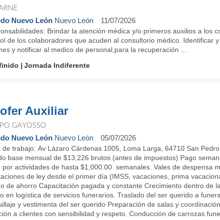
ARNE
do Nuevo León
Nuevo León
11/07/2026
nsabilidades: Brindar la atención médica y/o primeros auxilios a los c
ol de los colaboradores que acuden al consultorio médico. Identificar 
nes y notificar al medico de personal,para la recuperación ...
finido
Jornada Indiferente
ofer Auxiliar
PO GAYOSSO
do Nuevo León
Nuevo León
05/07/2026
 de trabajo: Av Lázaro Cárdenas 1005, Loma Larga, 64710 San Ped
do base mensual de $13,226 brutos (antes de impuestos) Pago semana
 por actividades de hasta $1,000.00 semanales. Vales de despensa 
taciones de ley desde el primer día (IMSS, vacaciones, prima vacacion
o de ahorro Capacitación pagada y constante Crecimiento dentro d
 en logística de servicios funerarios. Traslado del ser querido a funera
llaje y vestimenta del ser querido Preparación de salas y coordinació
ión a clientes con sensibilidad y respeto. Conducción de carrozas fune