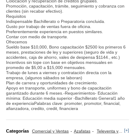
Colocación y recuperación de créditos grupales.
Promoción, capacitación, trámite, seguimiento y cobranza con
clientes (sin recabar efectivo).
Requisitos
Indispensable Bachillerato o Preparatoria concluida.
Gusto por trabajo de ventas fuera de oficina.
Preferentemente experiencia en puestos similares.
Contar con medio de transporte.
Ofrecemos
Sueldo base $10,000, Bono capacitación $2500 los primeros 6
meses, prestaciones de ley y superiores (seguro de vida y
accidentes, caja de ahorro, vales de despensa $1144., etc.)
Incentivos sin tope con base en objetivos mensuales en
promedio de $5,00 a $15,000 mensuales.
Trabajo de lunes a viernes y contratación directa con la
empresa, (algunos sábados se laboran)
Plan de carrera y oportunidades de crecimiento.
Apoyo en transporte, uniformes y bono de capacitación
garantizado durante 6 meses.-Requerimientos- Educación
mínima: Educación media superior -Bachillerato General1 año
de experienciaPalabras clave: promoter, promotor, financial,
afianzadora, credito, credit, financiera
[+]
Categorías
Comercial y Ventas
Azafatas
Televenta y Marketing Telefónico