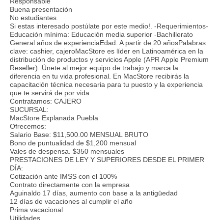
Responsable
Buena presentación
No estudiantes
Si estas interesado postúlate por este medio!. -Requerimientos-
Educación mínima: Educación media superior -Bachillerato
General años de experienciaEdad: A partir de 20 añosPalabras
clave: cashier, cajeroMacStore es líder en Latinoamérica en la
distribución de productos y servicios Apple (APR Apple Premium
Reseller). Únete al mejor equipo de trabajo y marca la
diferencia en tu vida profesional. En MacStore recibirás la
capacitación técnica necesaria para tu puesto y la experiencia
que te servirá de por vida.
Contratamos: CAJERO
SUCURSAL:
MacStore Explanada Puebla
Ofrecemos:
Salario Base: $11,500.00 MENSUAL BRUTO
Bono de puntualidad de $1,200 mensual
Vales de despensa. $350 mensuales
PRESTACIONES DE LEY Y SUPERIORES DESDE EL PRIMER
DÍA:
Cotización ante IMSS con el 100%
Contrato directamente con la empresa
Aguinaldo 17 días, aumento con base a la antigüedad
12 días de vacaciones al cumplir el año
Prima vacacional
Utilidades