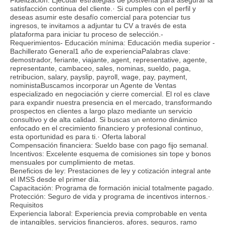
satisfacción continua del cliente.· Si cumples con el perfil y
deseas asumir este desafío comercial para potenciar tus
ingresos, te invitamos a adjuntar tu CV a través de esta
plataforma para iniciar tu proceso de selección.-
Requerimientos- Educación mínima: Educación media superior -
Bachillerato General1 año de experienciaPalabras clave:
demostrador, feriante, viajante, agent, representative, agente,
representante, cambaceo, sales, nominas, sueldo, paga,
retribucion, salary, payslip, payroll, wage, pay, payment,
noministaBuscamos incorporar un Agente de Ventas
especializado en negociación y cierre comercial. El rol es clave
para expandir nuestra presencia en el mercado, transformando
prospectos en clientes a largo plazo mediante un servicio
consultivo y de alta calidad. Si buscas un entorno dinámico
enfocado en el crecimiento financiero y profesional continuo,
esta oportunidad es para ti.· Oferta laboral
Compensación financiera: Sueldo base con pago fijo semanal.
Incentivos: Excelente esquema de comisiones sin tope y bonos
mensuales por cumplimiento de metas.
Beneficios de ley: Prestaciones de ley y cotización integral ante
el IMSS desde el primer día.
Capacitación: Programa de formación inicial totalmente pagado.
Protección: Seguro de vida y programa de incentivos internos.·
Requisitos
Experiencia laboral: Experiencia previa comprobable en venta
de intangibles, servicios financieros, afores, seguros, ramo