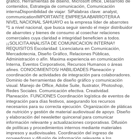
gráfico, Herramientas de diseño, Microsoft office, Desarrollo de
contenidos, Estrategia de comunicación, Comunicación
internaDisponibilidad de viajar: SiPalabras clave: analyst,
communicationIMPORTANTE EMPRESA ABARROTERA A
NIVEL NACIONAL SAHUAYO es la empresa líder de abarrotes
º1 a nivel nacional, que busca seguir siendo el mejor distribuidor
de abarrotes y bienes de consumo al cosechar relaciones
comerciales cuya claridad e integridad beneficien a todos.
¡¡SOLICITA ANALISTA DE COMUNICACION INTERNA!!
REQUISITOS Escolaridad: Licenciatura en Comunicación,
Mercadotecnia, Diseño Gráfico, Relaciones Públicas,
Administración o afín. Maxima experiencia en comunicación
Interna, Eventos Corporativos, Recursos Humanos o áreas
afines. CONOCIMIENTOS/ HABILIDADES Planeación y
coordinación de actividades de integración para colaboradores.
Dominio de herramientas de diseño gráfico y comunicación
visual. Manejo de Office, Adobe Suite, Ilustrator, Photoshop,
Redes Sociales. Comunicación efectiva. Creatividad.
Planeación. FUNCIONES Coordinación logística de eventos de
integración para días festivos, asegurando los recursos
necesarios para su correcta ejecución. Organización de pláticas
de nutrición y gestión de material audiovisual de apoyo. Diseño
y elaboración del newsletter quincenal para comunicar
información relevante y actualizaciones corporativas. Difusión
de políticas y procedimientos internos mediante materiales
impresos y audiovisuales. Coordinación del ingreso de
proveedores y difusión de información relevante a los