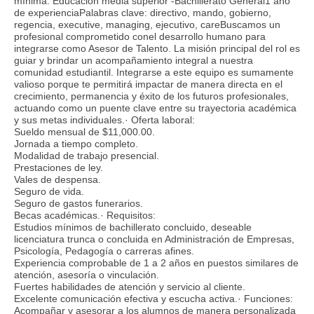
mínima: Educación media superior -Bachillerato General1 año
de experienciaPalabras clave: directivo, mando, gobierno,
regencia, executive, managing, ejecutivo, careBuscamos un
profesional comprometido conel desarrollo humano para
integrarse como Asesor de Talento. La misión principal del rol es
guiar y brindar un acompañamiento integral a nuestra
comunidad estudiantil. Integrarse a este equipo es sumamente
valioso porque te permitirá impactar de manera directa en el
crecimiento, permanencia y éxito de los futuros profesionales,
actuando como un puente clave entre su trayectoria académica
y sus metas individuales.· Oferta laboral:
Sueldo mensual de $11,000.00.
Jornada a tiempo completo.
Modalidad de trabajo presencial.
Prestaciones de ley.
Vales de despensa.
Seguro de vida.
Seguro de gastos funerarios.
Becas académicas.· Requisitos:
Estudios mínimos de bachillerato concluido, deseable
licenciatura trunca o concluida en Administración de Empresas,
Psicología, Pedagogía o carreras afines.
Experiencia comprobable de 1 a 2 años en puestos similares de
atención, asesoría o vinculación.
Fuertes habilidades de atención y servicio al cliente.
Excelente comunicación efectiva y escucha activa.· Funciones:
Acompañar y asesorar a los alumnos de manera personalizada