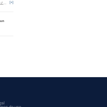
[+]
keting
 un
gal