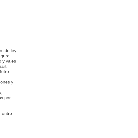
s de ley
eguro
o y vales
mart
Metro
iones y
o,
os por
 entre