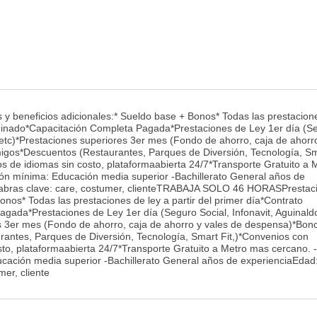
eneficios adicionales:* Sueldo base + Bonos* Todas las prestacione
erminado*Capacitación Completa Pagada*Prestaciones de Ley 1er día (S
s etc)*Prestaciones superiores 3er mes (Fondo de ahorro, caja de ahorr
migos*Descuentos (Restaurantes, Parques de Diversión, Tecnología, S
s de idiomas sin costo, plataformaabierta 24/7*Transporte Gratuito a 
n mínima: Educación media superior -Bachillerato General años de
labras clave: care, costumer, clienteTRABAJA SOLO 46 HORASPrestac
onos* Todas las prestaciones de ley a partir del primer día*Contrato
gada*Prestaciones de Ley 1er día (Seguro Social, Infonavit, Aguinald
s 3er mes (Fondo de ahorro, caja de ahorro y vales de despensa)*Bon
rantes, Parques de Diversión, Tecnología, Smart Fit,)*Convenios con
to, plataformaabierta 24/7*Transporte Gratuito a Metro mas cercano. -
ación media superior -Bachillerato General años de experienciaEdad:
er, cliente