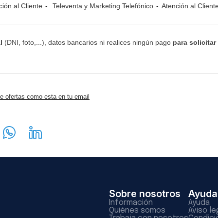
ción al Cliente
Televenta y Marketing Telefónico
Atención al Cliente / Call Center / Telemar
l
(DNI, foto,...), datos bancarios ni realices ningún pago
para solicitar
e ofertas como esta en tu email
Sobre nosotros
Ayuda
Información
Ayuda
Quiénes somos
Aviso le