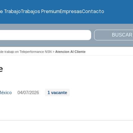
e Trabajo
Trabajos Premium
Empresas
Contacto
 de trabajo en Teleperformance NSN
>
Atencion Al Cliente
e
México
04/07/2026
1 vacante