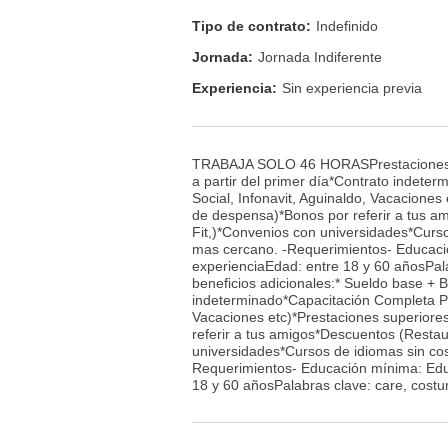
Tipo de contrato:
Indefinido
Jornada:
Jornada Indiferente
Experiencia:
Sin experiencia previa
TRABAJA SOLO 46 HORASPrestaciones y b
a partir del primer día*Contrato indet
Social, Infonavit, Aguinaldo, Vacacione
de despensa)*Bonos por referir a tus a
Fit,)*Convenios con universidades*Curso
mas cercano. -Requerimientos- Educació
experienciaEdad: entre 18 y 60 añosPa
beneficios adicionales:* Sueldo base + B
indeterminado*Capacitación Completa Pa
Vacaciones etc)*Prestaciones superiore
referir a tus amigos*Descuentos (Restau
universidades*Cursos de idiomas sin cos
Requerimientos- Educación mínima: Educ
18 y 60 añosPalabras clave: care, costum