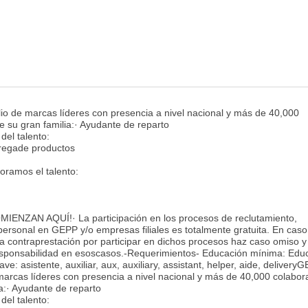
io de marcas líderes con presencia a nivel nacional y más de 40,000
de su gran familia:· Ayudante de reparto
del talento:
tregade productos
oramos el talento:
ENZAN AQUÍ!· La participación en los procesos de reclutamiento,
 personal en GEPP y/o empresas filiales es totalmente gratuita. En cas
tra contraprestación por participar en dichos procesos haz caso omiso y
sponsabilidad en esoscasos.-Requerimientos- Educación mínima: Edu
e: asistente, auxiliar, aux, auxiliary, assistant, helper, aide, delivery
marcas líderes con presencia a nivel nacional y más de 40,000 colabor
ia:· Ayudante de reparto
del talento: