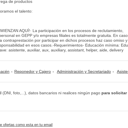
trega de productos
oramos el talento:
ENZAN AQUÍ!· La participación en los procesos de reclutamiento,
 personal en GEPP y/o empresas filiales es totalmente gratuita. En cas
tra contraprestación por participar en dichos procesos haz caso omiso y
ponsabilidad en esos casos.-Requerimientos- Educación mínima: Edu
: asistente, auxiliar, aux, auxiliary, assistant, helper, aide, delivery
lmacén
Reponedor y Cajero
Administración y Secretariado
Asistente Pe
l
(DNI, foto,...), datos bancarios ni realices ningún pago
para solicitar
e ofertas como esta en tu email