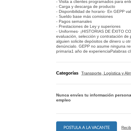
- Visita a clientes programados para en
- Carga y descarga de producto
- Disponibilidad de horario· En GEPP val
- Sueldo base más comisiones
- Pagos semanales
- Prestaciones de Ley y superiores
- Uniformes· ¡HISTORIAS DE ÉXITO COMI
evaluación, selección y contratación de
alguien solicite depósitos de dinero u o
denúncialo. GEPP no asume ninguna res
primaria1 año de experienciaPalabras clave
Categorías
Transporte, Logística y A
Nunca envíes tu información persona
empleo
POSTULA A LA VACANTE
Recib