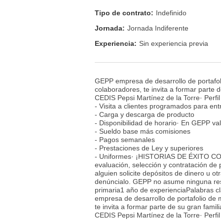
Tipo de contrato:
Indefinido
Jornada:
Jornada Indiferente
Experiencia:
Sin experiencia previa
GEPP empresa de desarrollo de portafol
colaboradores, te invita a formar parte 
CEDIS Pepsi Martínez de la Torre· Perfil 
- Visita a clientes programados para en
- Carga y descarga de producto
- Disponibilidad de horario· En GEPP val
- Sueldo base más comisiones
- Pagos semanales
- Prestaciones de Ley y superiores
- Uniformes· ¡HISTORIAS DE ÉXITO COMI
evaluación, selección y contratación de
alguien solicite depósitos de dinero u o
denúncialo. GEPP no asume ninguna re
primaria1 año de experienciaPalabras clav
empresa de desarrollo de portafolio de 
te invita a formar parte de su gran famil
CEDIS Pepsi Martínez de la Torre· Perfil 