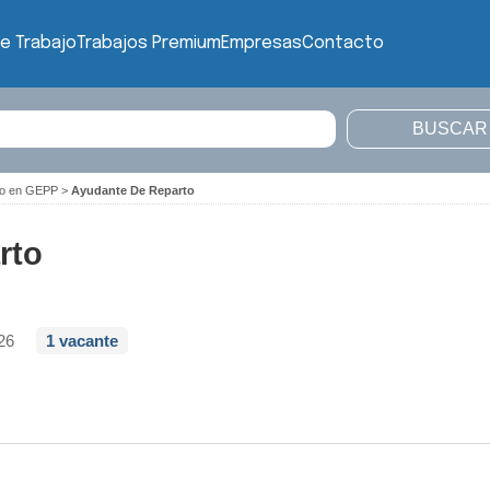
e Trabajo
Trabajos Premium
Empresas
Contacto
ajo en GEPP
>
Ayudante De Reparto
rto
26
1 vacante