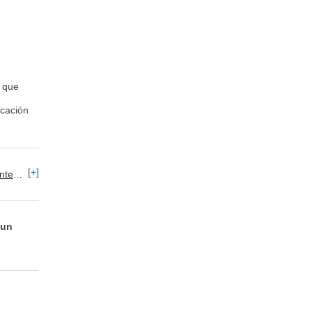
o que
cación
[+]
rsonal
Alimentos / Bebidas / Tabaco
 un