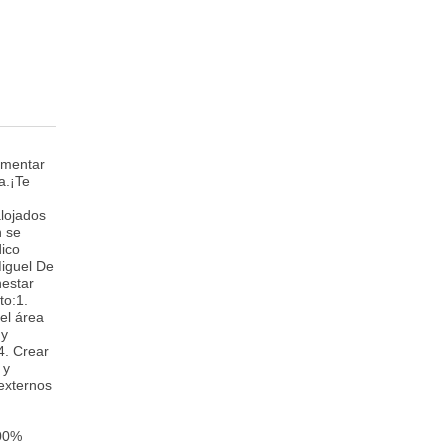
omentar
a.¡Te
alojados
n se
dico
Miguel De
nestar
to:1.
el área
 y
.4. Crear
 y
 externos
100%