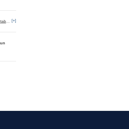
[+]
nanzas
 un