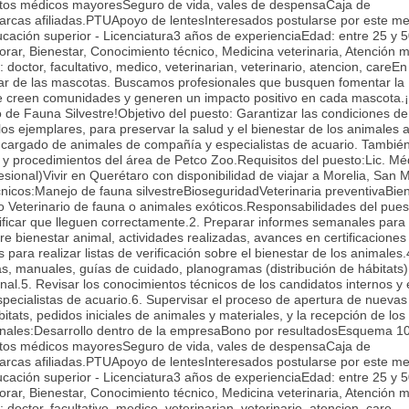
tos médicos mayoresSeguro de vida, vales de despensaCaja de
cas afiliadas.PTUApoyo de lentesInteresados postularse por este med
ación superior - Licenciatura3 años de experienciaEdad: entre 25 y 
ar, Bienestar, Conocimiento técnico, Medicina veterinaria, Atención m
doctor, facultativo, medico, veterinarian, veterinario, atencion, careEn
ar de las mascotas. Buscamos profesionales que busquen fomentar la
 se creen comunidades y generen un impacto positivo en cada mascota.
e Fauna Silvestre!Objetivo del puesto: Garantizar las condiciones de
los ejemplares, para preservar la salud y el bienestar de los animales 
encargado de animales de compañía y especialistas de acuario. Tambié
s y procedimientos del área de Petco Zoo.Requisitos del puesto:Lic. Mé
esional)Vivir en Querétaro con disponibilidad de viajar a Morelia, San 
nicos:Manejo de fauna silvestreBioseguridadVeterinaria preventivaBie
 Veterinario de fauna o animales exóticos.Responsabilidades del pues
ificar que lleguen correctamente.2. Preparar informes semanales para 
e bienestar animal, actividades realizadas, avances en certificaciones
s para realizar listas de verificación sobre el bienestar de los animales
s, manuales, guías de cuidado, planogramas (distribución de hábitats)
nal.5. Revisar los conocimientos técnicos de los candidatos internos y
pecialistas de acuario.6. Supervisar el proceso de apertura de nuevas
itats, pedidos iniciales de animales y materiales, y la recepción de los
ionales:Desarrollo dentro de la empresaBono por resultadosEsquema 
tos médicos mayoresSeguro de vida, vales de despensaCaja de
cas afiliadas.PTUApoyo de lentesInteresados postularse por este med
ación superior - Licenciatura3 años de experienciaEdad: entre 25 y 
ar, Bienestar, Conocimiento técnico, Medicina veterinaria, Atención m
doctor, facultativo, medico, veterinarian, veterinario, atencion, care