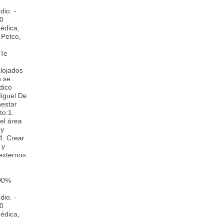
io. -
50
édica,
 Petco,
¡Te
alojados
n se
dico
Miguel De
nestar
to:1.
el área
 y
.4. Crear
 y
 externos
100%
io. -
50
édica,