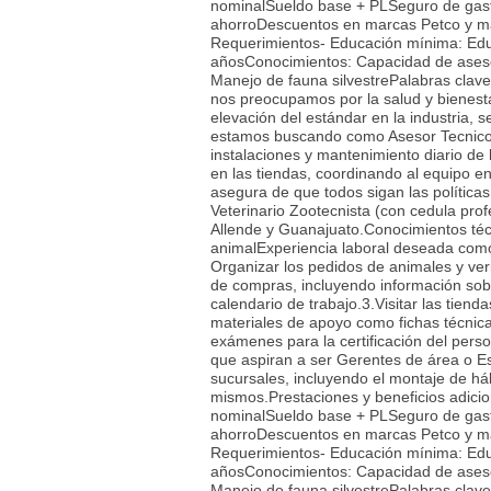
nominalSueldo base + PLSeguro de gas
ahorroDescuentos en marcas Petco y mar
Requerimientos- Educación mínima: Educ
añosConocimientos: Capacidad de asesor
Manejo de fauna silvestrePalabras clave: 
nos preocupamos por la salud y bienest
elevación del estándar en la industria,
estamos buscando como Asesor Tecnico d
instalaciones y mantenimiento diario de 
en las tiendas, coordinando al equipo 
asegura de que todos sigan las política
Veterinario Zootecnista (con cedula prof
Allende y Guanajuato.Conocimientos téc
animalExperiencia laboral deseada como
Organizar los pedidos de animales y ver
de compras, incluyendo información sobr
calendario de trabajo.3.Visitar las tienda
materiales de apoyo como fichas técnica
exámenes para la certificación del perso
que aspiran a ser Gerentes de área o Es
sucursales, incluyendo el montaje de háb
mismos.Prestaciones y beneficios adic
nominalSueldo base + PLSeguro de gas
ahorroDescuentos en marcas Petco y mar
Requerimientos- Educación mínima: Educ
añosConocimientos: Capacidad de asesor
Manejo de fauna silvestrePalabras clave: 