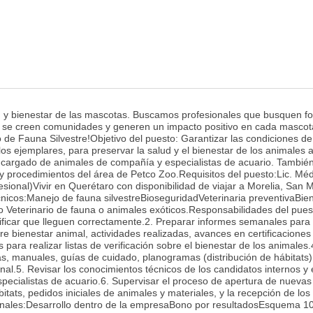
d y bienestar de las mascotas. Buscamos profesionales que busquen f
ia, se creen comunidades y generen un impacto positivo en cada mascot
e Fauna Silvestre!Objetivo del puesto: Garantizar las condiciones de
los ejemplares, para preservar la salud y el bienestar de los animales 
encargado de animales de compañía y especialistas de acuario. Tambié
 y procedimientos del área de Petco Zoo.Requisitos del puesto:Lic. Mé
esional)Vivir en Querétaro con disponibilidad de viajar a Morelia, San 
nicos:Manejo de fauna silvestreBioseguridadVeterinaria preventivaBie
 Veterinario de fauna o animales exóticos.Responsabilidades del pues
ificar que lleguen correctamente.2. Preparar informes semanales para 
e bienestar animal, actividades realizadas, avances en certificaciones
s para realizar listas de verificación sobre el bienestar de los animales
s, manuales, guías de cuidado, planogramas (distribución de hábitats)
nal.5. Revisar los conocimientos técnicos de los candidatos internos y
pecialistas de acuario.6. Supervisar el proceso de apertura de nuevas
itats, pedidos iniciales de animales y materiales, y la recepción de los
ionales:Desarrollo dentro de la empresaBono por resultadosEsquema 