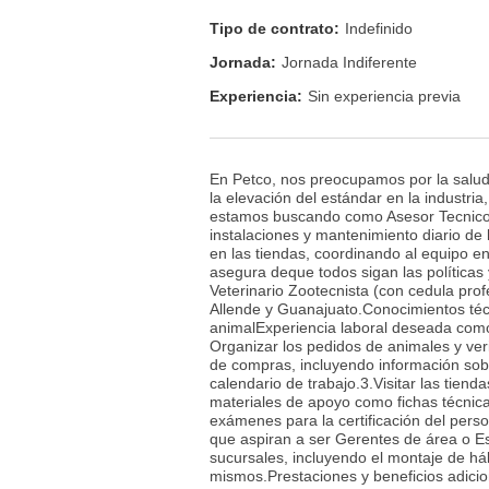
Tipo de contrato:
Indefinido
Jornada:
Jornada Indiferente
Experiencia:
Sin experiencia previa
En Petco, nos preocupamos por la salu
la elevación del estándar en la industr
estamos buscando como Asesor Tecnico d
instalaciones y mantenimiento diario de 
en las tiendas, coordinando al equipo 
asegura deque todos sigan las políticas
Veterinario Zootecnista (con cedula prof
Allende y Guanajuato.Conocimientos téc
animalExperiencia laboral deseada como
Organizar los pedidos de animales y ver
de compras, incluyendo información sobr
calendario de trabajo.3.Visitar las tienda
materiales de apoyo como fichas técnica
exámenes para la certificación del perso
que aspiran a ser Gerentes de área o Es
sucursales, incluyendo el montaje de háb
mismos.Prestaciones y beneficios adic