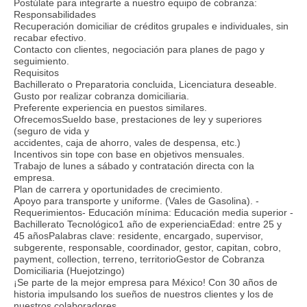
Postúlate para integrarte a nuestro equipo de cobranza:
Responsabilidades
Recuperación domiciliar de créditos grupales e individuales, sin
recabar efectivo.
Contacto con clientes, negociación para planes de pago y
seguimiento.
Requisitos
Bachillerato o Preparatoria concluida, Licenciatura deseable.
Gusto por realizar cobranza domiciliaria.
Preferente experiencia en puestos similares.
OfrecemosSueldo base, prestaciones de ley y superiores
(seguro de vida y
accidentes, caja de ahorro, vales de despensa, etc.)
Incentivos sin tope con base en objetivos mensuales.
Trabajo de lunes a sábado y contratación directa con la
empresa.
Plan de carrera y oportunidades de crecimiento.
Apoyo para transporte y uniforme. (Vales de Gasolina). -
Requerimientos- Educación mínima: Educación media superior -
Bachillerato Tecnológico1 año de experienciaEdad: entre 25 y
45 añosPalabras clave: residente, encargado, supervisor,
subgerente, responsable, coordinador, gestor, capitan, cobro,
payment, collection, terreno, territorioGestor de Cobranza
Domiciliaria (Huejotzingo)
¡Se parte de la mejor empresa para México! Con 30 años de
historia impulsando los sueños de nuestros clientes y los de
nuestros colaboradores.