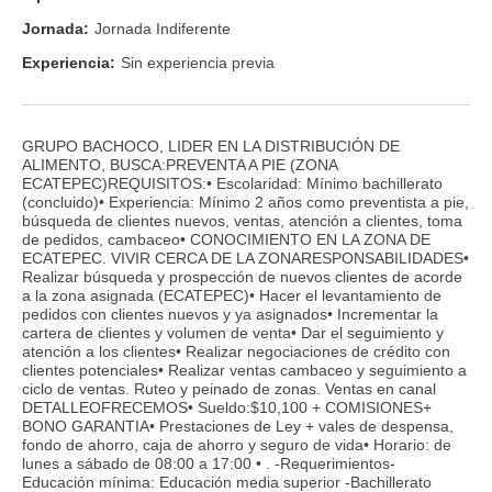
Jornada:
Jornada Indiferente
Experiencia:
Sin experiencia previa
GRUPO BACHOCO, LIDER EN LA DISTRIBUCIÓN DE
ALIMENTO, BUSCA:PREVENTA A PIE (ZONA
ECATEPEC)REQUISITOS:• Escolaridad: Mínimo bachillerato
(concluido)• Experiencia: Mínimo 2 años como preventista a pie,
búsqueda de clientes nuevos, ventas, atención a clientes, toma
de pedidos, cambaceo• CONOCIMIENTO EN LA ZONA DE
ECATEPEC. VIVIR CERCA DE LA ZONARESPONSABILIDADES•
Realizar búsqueda y prospección de nuevos clientes de acorde
a la zona asignada (ECATEPEC)• Hacer el levantamiento de
pedidos con clientes nuevos y ya asignados• Incrementar la
cartera de clientes y volumen de venta• Dar el seguimiento y
atención a los clientes• Realizar negociaciones de crédito con
clientes potenciales• Realizar ventas cambaceo y seguimiento a
ciclo de ventas. Ruteo y peinado de zonas. Ventas en canal
DETALLEOFRECEMOS• Sueldo:$10,100 + COMISIONES+
BONO GARANTIA• Prestaciones de Ley + vales de despensa,
fondo de ahorro, caja de ahorro y seguro de vida• Horario: de
lunes a sábado de 08:00 a 17:00 • . -Requerimientos-
Educación mínima: Educación media superior -Bachillerato