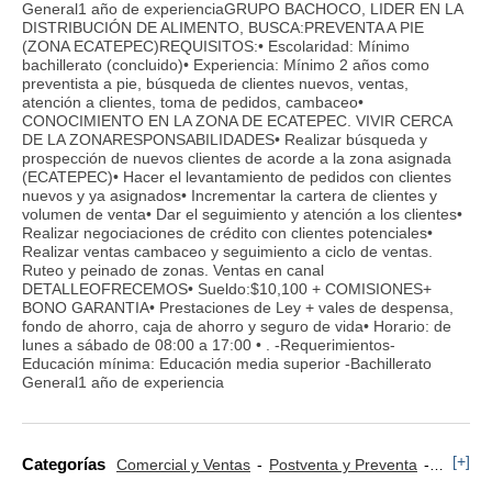
General1 año de experienciaGRUPO BACHOCO, LIDER EN LA
DISTRIBUCIÓN DE ALIMENTO, BUSCA:PREVENTA A PIE
(ZONA ECATEPEC)REQUISITOS:• Escolaridad: Mínimo
bachillerato (concluido)• Experiencia: Mínimo 2 años como
preventista a pie, búsqueda de clientes nuevos, ventas,
atención a clientes, toma de pedidos, cambaceo•
CONOCIMIENTO EN LA ZONA DE ECATEPEC. VIVIR CERCA
DE LA ZONARESPONSABILIDADES• Realizar búsqueda y
prospección de nuevos clientes de acorde a la zona asignada
(ECATEPEC)• Hacer el levantamiento de pedidos con clientes
nuevos y ya asignados• Incrementar la cartera de clientes y
volumen de venta• Dar el seguimiento y atención a los clientes•
Realizar negociaciones de crédito con clientes potenciales•
Realizar ventas cambaceo y seguimiento a ciclo de ventas.
Ruteo y peinado de zonas. Ventas en canal
DETALLEOFRECEMOS• Sueldo:$10,100 + COMISIONES+
BONO GARANTIA• Prestaciones de Ley + vales de despensa,
fondo de ahorro, caja de ahorro y seguro de vida• Horario: de
lunes a sábado de 08:00 a 17:00 • . -Requerimientos-
Educación mínima: Educación media superior -Bachillerato
General1 año de experiencia
[+]
Categorías
Comercial y Ventas
Postventa y Preventa
Azafat