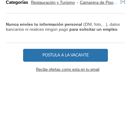
[+]
Categorías
Restauración y Turismo
Camarera de Piso
Comer
Nunca envíes tu información personal
(DNI, foto,...), datos
bancarios ni realices ningún pago
para solicitar un empleo
POSTULA A LA VACANTE
Recibe ofertas como esta en tu email