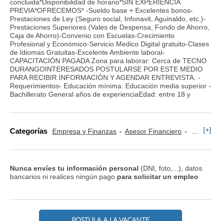
concluida*Disponibilidad de horario*SIN EXPERIENCIA
PREVIA*OFRECEMOS* -Sueldo base + Excelentes bonos-
Prestaciones de Ley (Seguro social, Infonavit, Aguinaldo, etc.)-
Prestaciones Superiores (Vales de Despensa, Fondo de Ahorro,
Caja de Ahorro)-Convenio con Escuelas-Crecimiento
Profesional y Económico-Servicio Medico Digital gratuito-Clases
de Idiomas Gratuitas-Excelente Ambiente laboral-
CAPACITACIÓN PAGADA Zona para laborar: Cerca de TECNO
DURANGOINTERESADOS POSTULARSE POR ESTE MEDIO
PARA RECIBIR INFORMACIÓN Y AGENDAR ENTREVISTA. -
Requerimientos- Educación mínima: Educación media superior -
Bachillerato General años de experienciaEdad: entre 18 y
[+]
Categorías
Empresa y Finanzas
Asesor Financiero
Tesorerí
Nunca envíes tu información personal
(DNI, foto,...), datos
bancarios ni realices ningún pago
para solicitar un empleo
POSTULA A LA VACANTE