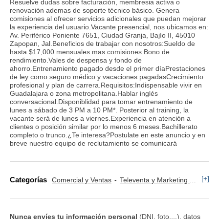
Resuelve dudas sobre facturación, membresia activa o
renovación ademas de soporte técnico básico. Genera
comisiones al ofrecer servicios adicionales que puedan mejorar
la experiencia del usuario.Vacante presencial, nos ubicamos en:
Av. Periférico Poniente 7651, Ciudad Granja, Bajío II, 45010
Zapopan, Jal.Beneficios de trabajar con nosotros:Sueldo de
hasta $17,000 mensuales mas comisiones.Bono de
rendimiento.Vales de despensa y fondo de
ahorro.Entrenamiento pagado desde el primer díaPrestaciones
de ley como seguro médico y vacaciones pagadasCrecimiento
profesional y plan de carrera.Requisitos:Indispensable vivir en
Guadalajara o zona metropolitana.Hablar inglés
conversacional.Disponiblidad para tomar entrenamiento de
lunes a sábado de 3 PM a 10 PM*. Posterior al training, la
vacante será de lunes a viernes.Experiencia en atención a
clientes o posición similar por lo menos 6 meses.Bachillerato
completo o trunco.¿Te interesa?Postulate en este anuncio y en
breve nuestro equipo de reclutamiento se comunicará
[+]
Categorías
Comercial y Ventas
Televenta y Marketing Telefónico
Nunca envíes tu información personal
(DNI, foto,...), datos