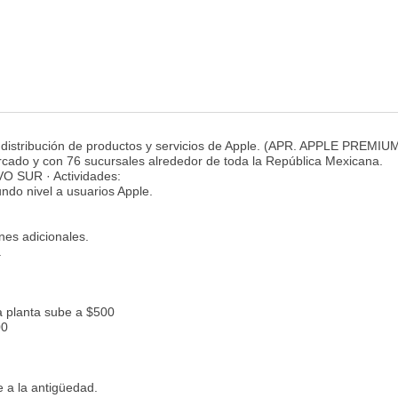
distribución de productos y servicios de Apple. (APR. APPLE PREMIU
ado y con 76 sucursales alrededor de toda la República Mexicana.
SUR · Actividades:
ndo nivel a usuarios Apple.
nes adicionales.
.
 planta sube a $500
00
 a la antigüedad.