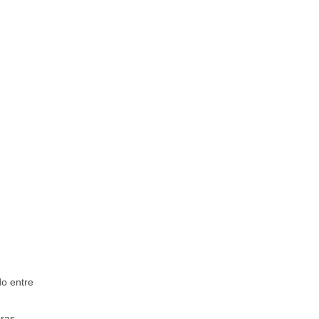
do entre
bras