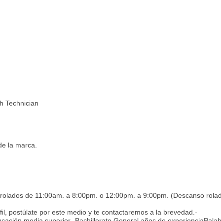
sh Technician
de la marca.
 rolados de 11:00am. a 8:00pm. o 12:00pm. a 9:00pm. (Descanso rola
fil, postúlate por este medio y te contactaremos a la brevedad.-
ación media superior -Bachillerato General años de experienciaPala