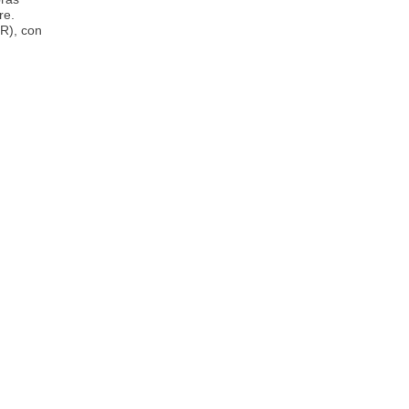
re.
R), con