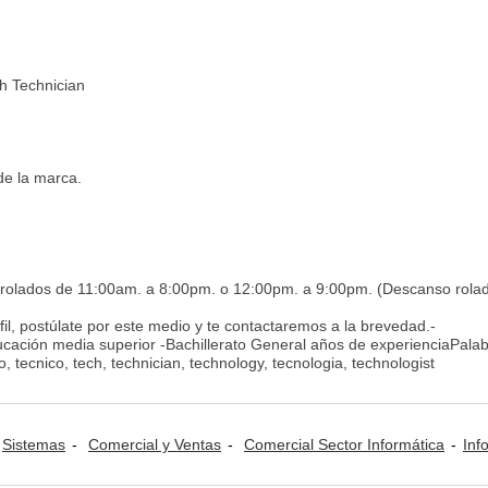
sh Technician
de la marca.
 rolados de 11:00am. a 8:00pm. o 12:00pm. a 9:00pm. (Descanso rola
fil, postúlate por este medio y te contactaremos a la brevedad.-
ación media superior -Bachillerato General años de experienciaPala
, tecnico, tech, technician, technology, tecnologia, technologist
Sistemas
Comercial y Ventas
Comercial Sector Informática
Informática: Consult