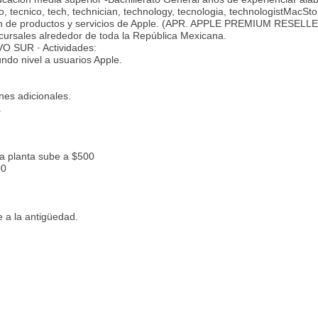
o, tecnico, tech, technician, technology, tecnologia, technologistMacSto
ón de productos y servicios de Apple. (APR. APPLE PREMIUM RESELLE
ursales alrededor de toda la República Mexicana.
SUR · Actividades:
ndo nivel a usuarios Apple.
nes adicionales.
.
a planta sube a $500
00
 a la antigüedad.