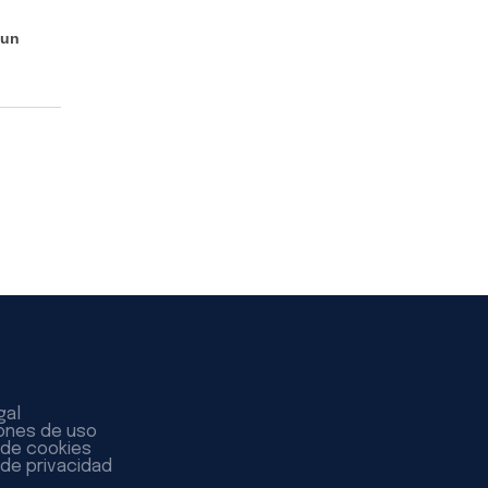
 un
gal
ones de uso
a de cookies
 de privacidad