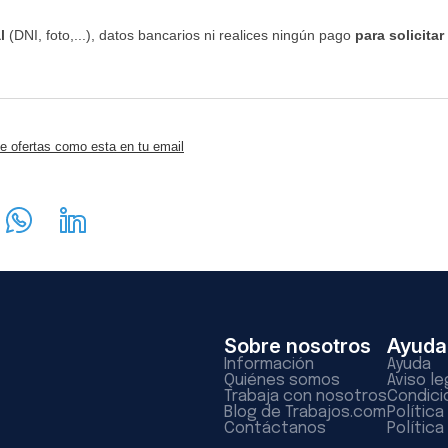
l
(DNI, foto,...), datos bancarios ni realices ningún pago
para solicitar
e ofertas como esta en tu email
Sobre nosotros
Ayuda
Información
Ayuda
Quiénes somos
Aviso le
Trabaja con nosotros
Condici
Blog de Trabajos.com
Polític
Contáctanos
Política