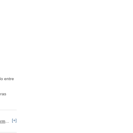
do entre
bras
[+]
orías y Servicios