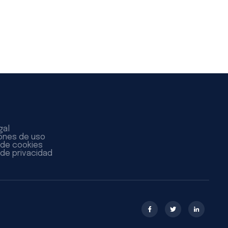
gal
ones de uso
a de cookies
 de privacidad