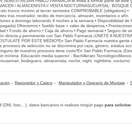
EMESTRESAN PABLO FARMACIA te invita a formar parte de este 
LMACEN / ALMACENISTA // VENTA NOCTURNASUCURSAL: BOSQUE 
erato trunco mínimo al tercer semestre COMPROBABLE (obligatorio).•
tes tras mostrador, recibo de mercancía, almacén, inventarios o afín.
nes a domingo laborando 4 noches a la semana.• Disponibilidad de h
(pagada).Ofrecemos:• Sueldo base + vales de despensa.• Prestacione
vidad.• Fondo de ahorro.• Caja de ahorro.• Pago semanal.• Seguro de vi
ación directa y permanente con San Pablo Farmacia.¡ÚNETE A NUESTR
STULATE POR ESTE MEDIO*En San Pablo Farmacia nuestra gente e
s procesos de selección no se discrimina por raza, género, estatus soci
a. Ninguno de nuestros procesos tiene costo*En San Pablo Farmacia ¡Es
ón mínima: Educación media superior - Bachillerato TecnológicoMenos
houseman, bodeguero, almacenista, noche, night, nighttime, nocturno
lmacén
Reponedor y Cajero
Manipulador y Operario de Montaje
Salu
l
(DNI, foto,...), datos bancarios ni realices ningún pago
para solicitar