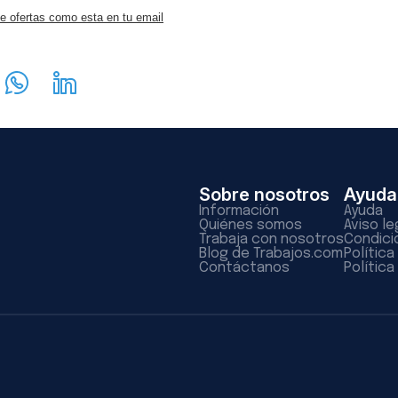
e ofertas como esta en tu email
Sobre nosotros
Ayuda
Información
Ayuda
Quiénes somos
Aviso le
Trabaja con nosotros
Condici
Blog de Trabajos.com
Polític
Contáctanos
Política