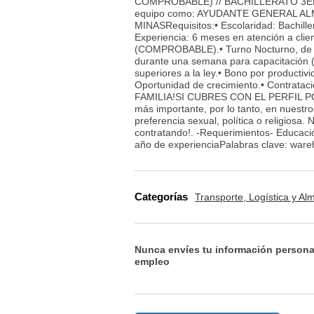
COMPROBABLE) // BACHILLERATO 3ER S
equipo como: AYUDANTE GENERAL A
MINASRequisitos:• Escolaridad: Bachill
Experiencia: 6 meses en atención a clien
(COMPROBABLE).• Turno Nocturno, de lu
durante una semana para capacitación 
superiores a la ley.• Bono por producti
Oportunidad de crecimiento.• Contrat
FAMILIA!SI CUBRES CON EL PERFIL PO
más importante, por lo tanto, en nuestro
preferencia sexual, política o religios
contratando!. -Requerimientos- Educaci
año de experienciaPalabras clave: ware
Categorías
Transporte, Logística y A
Nunca envíes tu información persona
empleo