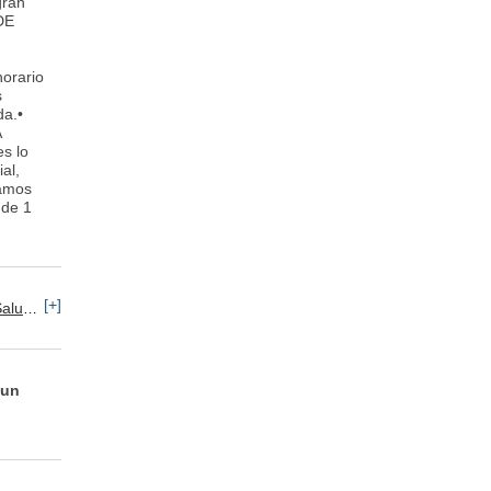
gran
DE
orario
s
da.•
A
s lo
al,
tamos
 de 1
[+]
d / Medicina
 un