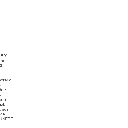
E Y
gran
DE
orario
s
da.•
A
s lo
al,
tamos
 de 1
o¡ÚNETE