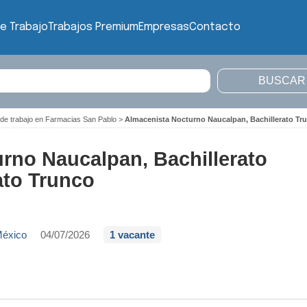
e Trabajo
Trabajos Premium
Empresas
Contacto
 de trabajo en Farmacias San Pablo
>
Almacenista Nocturno Naucalpan, Bachillerato Tru
rno Naucalpan, Bachillerato
ato Trunco
México
04/07/2026
1 vacante