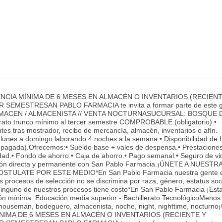
ENCIA MÍNIMA DE 6 MESES EN ALMACÉN O INVENTARIOS (RECIENT
EMESTRESAN PABLO FARMACIA te invita a formar parte de este 
LMACEN / ALMACENISTA // VENTA NOCTURNASUCURSAL: BOSQUE 
erato trunco mínimo al tercer semestre COMPROBABLE (obligatorio).•
tes tras mostrador, recibo de mercancía, almacén, inventarios o afín.
nes a domingo laborando 4 noches a la semana.• Disponibilidad de h
(pagada).Ofrecemos:• Sueldo base + vales de despensa.• Prestacione
vidad.• Fondo de ahorro.• Caja de ahorro.• Pago semanal.• Seguro de vi
ación directa y permanente con San Pablo Farmacia.¡ÚNETE A NUESTR
STULATE POR ESTE MEDIO*En San Pablo Farmacia nuestra gente e
s procesos de selección no se discrimina por raza, género, estatus soci
a. Ninguno de nuestros procesos tiene costo*En San Pablo Farmacia ¡Es
ón mínima: Educación media superior - Bachillerato TecnológicoMenos
ehouseman, bodeguero, almacenista, noche, night, nighttime, nocturn
ÍNIMA DE 6 MESES EN ALMACÉN O INVENTARIOS (RECIENTE Y