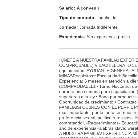
Salario:
A convenir
Tipo de contrato:
Indefinido
Jornada:
Jornada Indiferente
Experiencia:
Sin experiencia previa
¡ÚNETE A NUESTRA FAMILIA! EXPERI
COMPROBABLE) // BACHILLERATO 3ER S
equipo como: AYUDANTE GENERAL A
MINASRequisitos:• Escolaridad: Bachill
Experiencia: 6 meses en atención a clien
(COMPROBABLE).• Turno Nocturno, de lu
durante una semana para capacitación 
superiores a la ley.• Bono por producti
Oportunidad de crecimiento.• Contrat
FAMILIA!SI CUBRES CON EL PERFIL PO
más importante, por lo tanto, en nuestro
preferencia sexual, política o religios
contratando!. -Requerimientos- Educaci
año de experienciaPalabras clave: war
A NUESTRA FAMILIA! EXPERIENCIA M