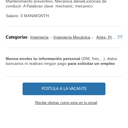
Mantenimiento preventivo, Mecánica diéselLicencias de
conducir: A Palabras clave: mechanic, mecanico
Salario: 0 MXN/MONTH.
[+]
Categorías
Ingeniería
Ingeniería Mecánica
Artes, Profesiones y Oficios
Nunca envíes tu información personal
(DNI, foto,...), datos
bancarios ni realices ningún pago
para solicitar un empleo
POSTULA A LA VACANTE
Recibe ofertas como esta en tu email