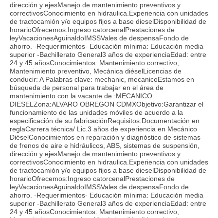
dirección y ejesManejo de mantenimiento preventivos y
correctivosConocimiento en hidraulica.Experiencia con unidades
de tractocamión y/o equipos fijos a base dieselDisponibilidad de
horarioOfrecemos:Ingreso catorcenalPrestaciones de
leyVacacionesAguinaldoIMSSVales de despensaFondo de
ahorro. -Requerimientos- Educación mínima: Educación media
superior -Bachillerato General3 años de experienciaEdad: entre
24 y 45 añosConocimientos: Mantenimiento correctivo,
Mantenimiento preventivo, Mecánica diéselLicencias de
conducir: A Palabras clave: mechanic, mecanicoEstamos en
búsqueda de personal para trabajar en el área de
mantenimiento con la vacante de :MECANICO
DIESELZona:ALVARO OBREGON CDMXObjetivo:Garantizar el
funcionamiento de las unidades móviles de acuerdo a la
especificación de su fabricaciónRequisitos:Documentación en
reglaCarrera técnica/ Lic.3 años de experiencia en Mecánico
DiéselConocimientos en reparación y diagnóstico de sistemas
de frenos de aire e hidráulicos, ABS, sistemas de suspensión,
dirección y ejesManejo de mantenimiento preventivos y
correctivosConocimiento en hidraulica.Experiencia con unidades
de tractocamión y/o equipos fijos a base dieselDisponibilidad de
horarioOfrecemos:Ingreso catorcenalPrestaciones de
leyVacacionesAguinaldoIMSSVales de despensaFondo de
ahorro. -Requerimientos- Educación mínima: Educación media
superior -Bachillerato General3 años de experienciaEdad: entre
24 y 45 añosConocimientos: Mantenimiento correctivo,