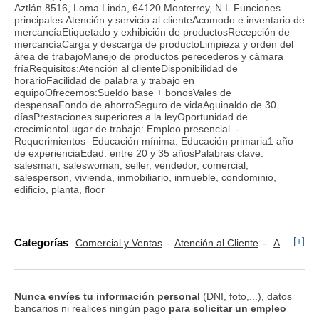
Aztlán 8516, Loma Linda, 64120 Monterrey, N.L.Funciones
principales:Atención y servicio al clienteAcomodo e inventario de
mercancíaEtiquetado y exhibición de productosRecepción de
mercancíaCarga y descarga de productoLimpieza y orden del
área de trabajoManejo de productos perecederos y cámara
fríaRequisitos:Atención al clienteDisponibilidad de
horarioFacilidad de palabra y trabajo en
equipoOfrecemos:Sueldo base + bonosVales de
despensaFondo de ahorroSeguro de vidaAguinaldo de 30
díasPrestaciones superiores a la leyOportunidad de
crecimientoLugar de trabajo: Empleo presencial. -
Requerimientos- Educación mínima: Educación primaria1 año
de experienciaEdad: entre 20 y 35 añosPalabras clave:
salesman, saleswoman, seller, vendedor, comercial,
salesperson, vivienda, inmobiliario, inmueble, condominio,
edificio, planta, floor
[+]
Categorías
Comercial y Ventas
Atención al Cliente
Azafatas
Nunca envíes tu información personal
(DNI, foto,...), datos
bancarios ni realices ningún pago
para solicitar un empleo