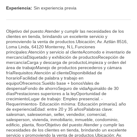
Experiencia:
Sin experiencia previa
Objetivo del puesto:Atender y cumplir las necesidades de los
clientes en tienda, brindando un excelente servicio y
promoviendo la venta de productos.Ubicación; Av. Aztlán 8516,
Loma Linda, 64120 Monterrey, N.L.Funciones
principales:Atención y servicio al clienteAcomodo e inventario de
mercancíaEtiquetado y exhibición de productosRecepción de
mercancíaCarga y descarga de productoLimpieza y orden del
área de trabajoManejo de productos perecederos y cámara
fríaRequisitos:Atención al clienteDisponibilidad de
horarioFacilidad de palabra y trabajo en
equipoOfrecemos:Sueldo base + bonosVales de
despensaFondo de ahorroSeguro de vidaAguinaldo de 30
díasPrestaciones superiores a la leyOportunidad de
crecimientoLugar de trabajo: Empleo presencial. -
Requerimientos- Educación mínima: Educación primaria1 año
de experienciaEdad: entre 20 y 35 añosPalabras clave:
salesman, saleswoman, seller, vendedor, comercial,
salesperson, vivienda, inmobiliario, inmueble, condominio,
edificio, planta, floorObjetivo del puesto:Atender y cumplir las
necesidades de los clientes en tienda, brindando un excelente
servicio y promoviendo la venta de productos.Ubicación; Av.