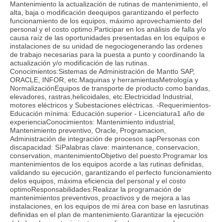
Mantenimiento la actualización de rutinas de mantenimiento, el
alta, baja o modificación deequipos garantizando el perfecto
funcionamiento de los equipos, máximo aprovechamiento del
personal y el costo optimo.Participar en los análisis de falla y/o
causa raíz de las oportunidades presentadas en los equipos e
instalaciones de su unidad de negociogenerando las ordenes
de trabajo necesarias para la puesta a punto y coordinando la
actualización y/o modificación de las rutinas.
Conocimientos:Sistemas de Administración de Mantto SAP,
ORACLE, INFOR, etc.Maquinas y herramientasMetrología y
NormalizaciónEquipos de transporte de producto como bandas,
elevadores, rastras,helicoidales, etc.Electricidad Industrial,
motores eléctricos y Subestaciones eléctricas. -Requerimientos-
Educación mínima: Educación superior - Licenciatura1 año de
experienciaConocimientos: Mantenimiento industrial,
Mantenimiento preventivo, Oracle, Programacion,
Administración de integración de procesos sapPersonas con
discapacidad: SíPalabras clave: maintenance, conservacion,
conservation, mantenimientoObjetivo del puesto:Programar los
mantenimientos de los equipos acorde a las rutinas definidas,
validando su ejecución, garantizando el perfecto funcionamiento
delos equipos, máxima eficiencia del personal y el costo
optimoResponsabilidades:Realizar la programación de
mantenimientos preventivos, proactivos y de mejora a las
instalaciones, en los equipos de mi área con base en lasrutinas
definidas en el plan de mantenimiento.Garantizar la ejecución