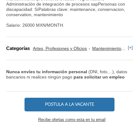
Administración de integración de procesos sapPersonas con
discapacidad: SíPalabras clave: maintenance, conservacion,
conservation, mantenimiento
Salario: 26000 MXN/MONTH.
[+]
Categorías
Artes, Profesiones y Oficios
Mantenimiento
Trans
Nunca envíes tu información personal
(DNI, foto,...), datos
bancarios ni realices ningún pago
para solicitar un empleo
POSTULA A LA VACANTE
Recibe ofertas como esta en tu email