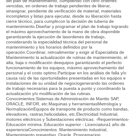
del plan de mantenimiento, cumpliendo con cero ordenes
vencidas, en ordenes de trabajo pendientes de liberar,
sinasignar, pendiente de verificación de material, materiales
incompletos y listas para ejecutar, desde su liberación hasta
cierre técnico, para cumplircon la decisión de tubería de
mantenimiento.Diseñar y programar el plan de trabajo logrando
el máximo aprovechamiento de la mano de obra disponible
garantizando la ejecución de lasordenes de trabajo,
considerando la especialidad técnica del personal de
mantenimiento y los horarios definidos por la
operación.Coordinar, retroalimentar y exigir al Especialista de
Mantenimiento la actualización de rutinas de mantenimiento, el
alta, baja o modificación deequipos garantizando el perfecto
funcionamiento de los equipos, máximo aprovechamiento del
personal y el costo optimo.Participar en los análisis de falla y/o
causa raíz de las oportunidades presentadas en los equipos e
instalaciones de su unidad de negociogenerando las ordenes
de trabajo necesarias para la puesta a punto y coordinando la
actualización y/o modificación de las rutinas.
Conocimientos:Sistemas de Administración de Mantto SAP,
ORACLE, INFOR, etc.Maquinas y herramientasMetrología y
NormalizaciónEquipos de transporte de producto como bandas,
elevadores, rastras,helicoidales, etc.Electricidad Industrial,
motores eléctricos y Subestaciones eléctricas. -Requerimientos-
Educación mínima: Educación superior - Licenciatura1 año de
experienciaConocimientos: Mantenimiento industrial,
Mantenimiento preventivo, Oracle, Programacion,