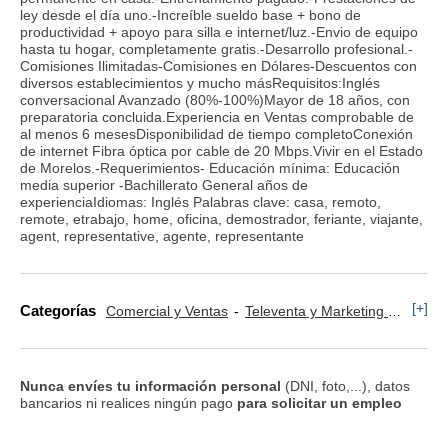
ley desde el día uno.-Increíble sueldo base + bono de
productividad + apoyo para silla e internet/luz.-Envio de equipo
hasta tu hogar, completamente gratis.-Desarrollo profesional.-
Comisiones Ilimitadas-Comisiones en Dólares-Descuentos con
diversos establecimientos y mucho másRequisitos:Inglés
conversacional Avanzado (80%-100%)Mayor de 18 años, con
preparatoria concluida.Experiencia en Ventas comprobable de
al menos 6 mesesDisponibilidad de tiempo completoConexión
de internet Fibra óptica por cable de 20 Mbps.Vivir en el Estado
de Morelos.-Requerimientos- Educación mínima: Educación
media superior -Bachillerato General años de
experienciaIdiomas: Inglés Palabras clave: casa, remoto,
remote, etrabajo, home, oficina, demostrador, feriante, viajante,
agent, representative, agente, representante
[+]
Categorías
Comercial y Ventas
Televenta y Marketing Telefónico
Nunca envíes tu información personal
(DNI, foto,...), datos
bancarios ni realices ningún pago
para solicitar un empleo