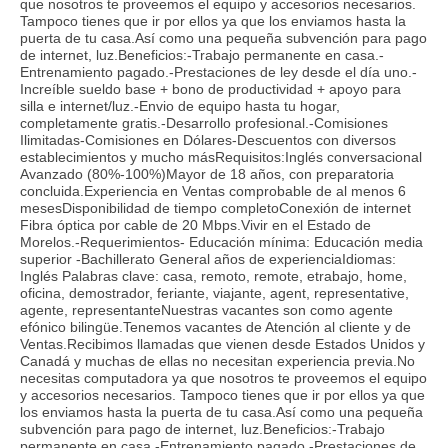
que nosotros te proveemos el equipo y accesorios necesarios.
Tampoco tienes que ir por ellos ya que los enviamos hasta la
puerta de tu casa.Así como una pequeña subvención para pago
de internet, luz.Beneficios:-Trabajo permanente en casa.-
Entrenamiento pagado.-Prestaciones de ley desde el día uno.-
Increíble sueldo base + bono de productividad + apoyo para
silla e internet/luz.-Envio de equipo hasta tu hogar,
completamente gratis.-Desarrollo profesional.-Comisiones
Ilimitadas-Comisiones en Dólares-Descuentos con diversos
establecimientos y mucho másRequisitos:Inglés conversacional
Avanzado (80%-100%)Mayor de 18 años, con preparatoria
concluida.Experiencia en Ventas comprobable de al menos 6
mesesDisponibilidad de tiempo completoConexión de internet
Fibra óptica por cable de 20 Mbps.Vivir en el Estado de
Morelos.-Requerimientos- Educación mínima: Educación media
superior -Bachillerato General años de experienciaIdiomas:
Inglés Palabras clave: casa, remoto, remote, etrabajo, home,
oficina, demostrador, feriante, viajante, agent, representative,
agente, representanteNuestras vacantes son como agente
efónico bilingüe.Tenemos vacantes de Atención al cliente y de
Ventas.Recibimos llamadas que vienen desde Estados Unidos y
Canadá y muchas de ellas no necesitan experiencia previa.No
necesitas computadora ya que nosotros te proveemos el equipo
y accesorios necesarios. Tampoco tienes que ir por ellos ya que
los enviamos hasta la puerta de tu casa.Así como una pequeña
subvención para pago de internet, luz.Beneficios:-Trabajo
permanente en casa.-Entrenamiento pagado.-Prestaciones de