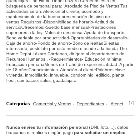
guadalajaraThe Home Depot Lázaro Cárdenas está en
búsqueda de personal para: 'Asociado de Piso de Ventas'Tus
actividades serán: Atención al cliente, acomodo y
mantenimiento de la buena presentación del piso de
ventas.Requisitos:-Disponibilidad de horario-Actitud de
servicioOfrecemos:-Sueldo base mensual-Prestaciones
superiores a la ley.-Vales de despensa-Ayuda de transporte-
Bono variable por productividad-Oportunidades de desarrollo-
Caja de ahorro-Fondo de ahorro-Bono de lealtadSi estas
interesado, postúlate por este medio o acude a la tienda The
Home Depot Lázaro Cárdenas, dirígete al departamento de
Recursos Humanos . -Requerimientos- Educación mínima:
Educación primariaMenos de 1 año de experienciaEdad: A partir
de 18 añosConocimientos: Atención al clientePalabras clave:
vivienda, inmobiliario, inmueble, condominio, edificio, planta,
floor, cambaceo, sales, guadalajara
[+]
Categorías
Comercial y Ventas
Dependientes
Atención al Cliente
Nunca envíes tu información personal
(DNI, foto,...), datos
bancarios ni realices ningún pago
para solicitar un empleo