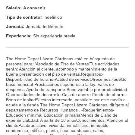
Salario:
A convenir
Tipo de contrato:
Indefinido
Jornada:
Jornada Indiferente
Experiencia:
Sin experiencia previa
The Home Depot Lázaro Cárdenas está en búsqueda de
personal para: 'Asociado de Piso de Ventas'Tus actividades
serán: Atención al cliente, acomodo y mantenimiento de la
buena presentación del piso de ventas.Requisitos:-
Disponibilidad de horario-Actitud de servicioOfrecemos:-Sueldo
base mensual-Prestaciones superiores a la ley.-Vales de
despensa-Ayuda de transporte-Bono variable por productividad-
Oportunidades de desarrollo-Caja de ahorro-Fondo de ahorro-
Bono de lealtadSi estas interesado, postúlate por este medio o
acude a la tienda The Home Depot Lázaro Cárdenas, dirígete al
departamento de Recursos Humanos . -Requerimientos-
Educación mínima: Educación primariaMenos de 1 año de
experienciaEdad: A partir de 18 añosConocimientos: Atención al
clientePalabras clave: vivienda, inmobiliario, inmueble,
condominio, edificio, planta, floor, cambaceo, sales,