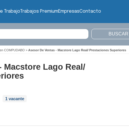
e Trabajo
Trabajos Premium
Empresas
Contacto
jo en COMPUDABO
>
Asesor De Ventas - Macstore Lago Real/ Prestaciones Superiores
- Macstore Lago Real/
riores
1 vacante