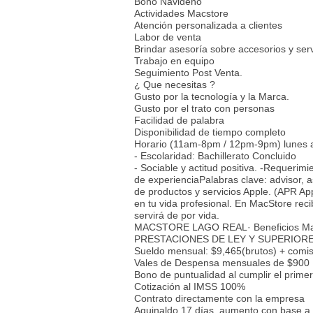
Bono Navideño
Actividades Macstore
Atención personalizada a clientes
Labor de venta
Brindar asesoría sobre accesorios y serv
Trabajo en equipo
Seguimiento Post Venta.
¿ Que necesitas ?
Gusto por la tecnología y la Marca.
Gusto por el trato con personas
Facilidad de palabra
Disponibilidad de tiempo completo
Horario (11am-8pm / 12pm-9pm) lunes 
- Escolaridad: Bachillerato Concluido
- Sociable y actitud positiva. -Requeri
de experienciaPalabras clave: advisor, 
de productos y servicios Apple. (APR Ap
en tu vida profesional. En MacStore reci
servirá de por vida.
MACSTORE LAGO REAL· Beneficios Ma
PRESTACIONES DE LEY Y SUPERIORE
Sueldo mensual: $9,465(brutos) + comis
Vales de Despensa mensuales de $900
Bono de puntualidad al cumplir el prim
Cotización al IMSS 100%
Contrato directamente con la empresa
Aguinaldo 17 días, aumento con base a 