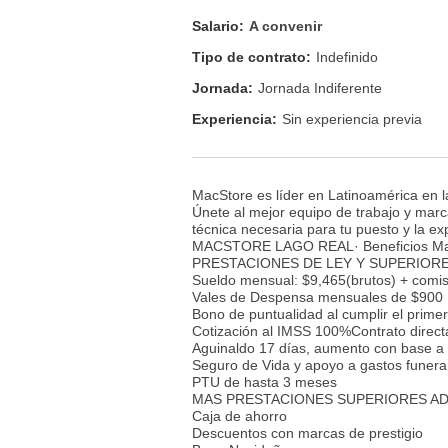
Salario:
A convenir
Tipo de contrato:
Indefinido
Jornada:
Jornada Indiferente
Experiencia:
Sin experiencia previa
MacStore es líder en Latinoamérica en l
Únete al mejor equipo de trabajo y marca
técnica necesaria para tu puesto y la exp
MACSTORE LAGO REAL· Beneficios Ma
PRESTACIONES DE LEY Y SUPERIORE
Sueldo mensual: $9,465(brutos) + comis
Vales de Despensa mensuales de $900
Bono de puntualidad al cumplir el prim
Cotización al IMSS 100%Contrato direc
Aguinaldo 17 días, aumento con base a 
Seguro de Vida y apoyo a gastos funera
PTU de hasta 3 meses
MAS PRESTACIONES SUPERIORES ADI
Caja de ahorro
Descuentos con marcas de prestigio