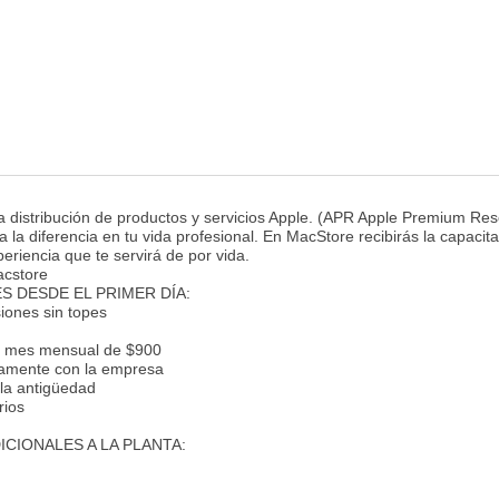
a distribución de productos y servicios Apple. (APR Apple Premium Rese
 la diferencia en tu vida profesional. En MacStore recibirás la capacit
eriencia que te servirá de por vida.
cstore
S DESDE EL PRIMER DÍA:
iones sin topes
er mes mensual de $900
tamente con la empresa
la antigüedad
rios
CIONALES A LA PLANTA: