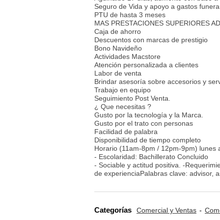
Seguro de Vida y apoyo a gastos funera
PTU de hasta 3 meses
MAS PRESTACIONES SUPERIORES ADI
Caja de ahorro
Descuentos con marcas de prestigio
Bono Navideño
Actividades Macstore
Atención personalizada a clientes
Labor de venta
Brindar asesoría sobre accesorios y serv
Trabajo en equipo
Seguimiento Post Venta.
¿ Que necesitas ?
Gusto por la tecnología y la Marca.
Gusto por el trato con personas
Facilidad de palabra
Disponibilidad de tiempo completo
Horario (11am-8pm / 12pm-9pm) lunes 
- Escolaridad: Bachillerato Concluido
- Sociable y actitud positiva. -Requeri
de experienciaPalabras clave: advisor, 
Categorías
Comercial y Ventas
Come