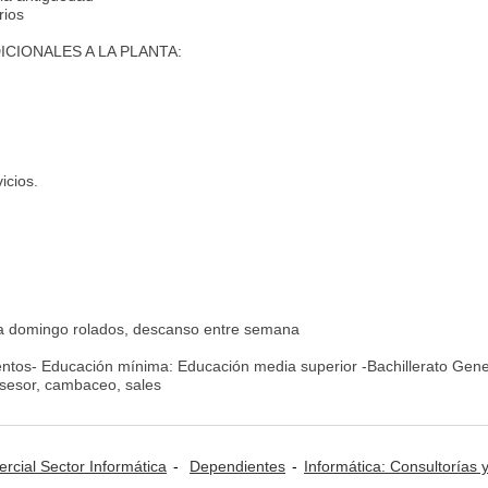
rios
CIONALES A LA PLANTA:
icios.
a domingo rolados, descanso entre semana
mientos- Educación mínima: Educación media superior -Bachillerato Gen
asesor, cambaceo, sales
rcial Sector Informática
Dependientes
Informática: Consultorías y Serv