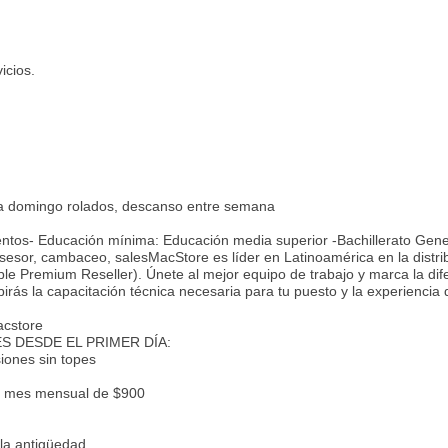
icios.
a domingo rolados, descanso entre semana
mientos- Educación mínima: Educación media superior -Bachillerato Gen
asesor, cambaceo, salesMacStore es líder en Latinoamérica en la distri
ple Premium Reseller). Únete al mejor equipo de trabajo y marca la dif
birás la capacitación técnica necesaria para tu puesto y la experiencia 
cstore
S DESDE EL PRIMER DÍA:
iones sin topes
er mes mensual de $900
la antigüedad