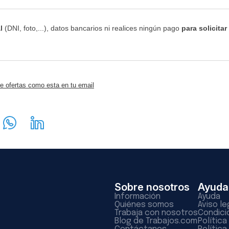
l
(DNI, foto,...), datos bancarios ni realices ningún pago
para solicitar
e ofertas como esta en tu email
Sobre nosotros
Ayuda
Información
Ayuda
Quiénes somos
Aviso le
Trabaja con nosotros
Condici
Blog de Trabajos.com
Polític