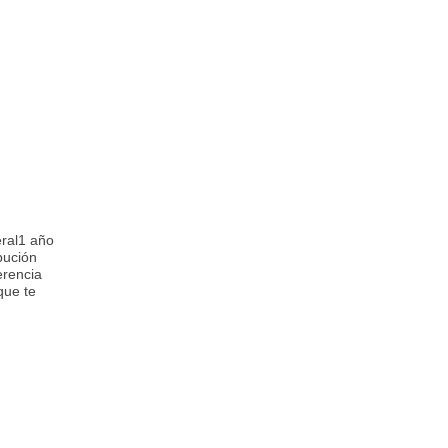
eral1 año
bución
erencia
que te