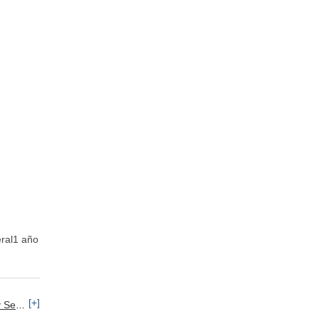
eral1 año
[+]
icios