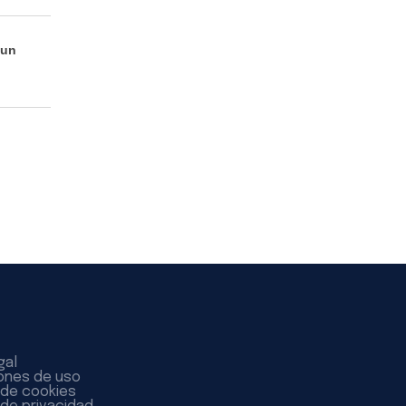
 un
gal
ones de uso
a de cookies