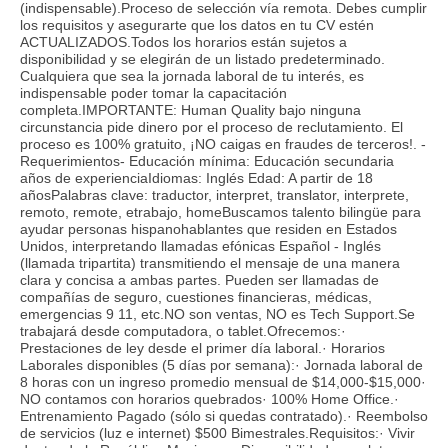
(indispensable).Proceso de selección vía remota. Debes cumplir
los requisitos y asegurarte que los datos en tu CV estén
ACTUALIZADOS.Todos los horarios están sujetos a
disponibilidad y se elegirán de un listado predeterminado.
Cualquiera que sea la jornada laboral de tu interés, es
indispensable poder tomar la capacitación
completa.IMPORTANTE: Human Quality bajo ninguna
circunstancia pide dinero por el proceso de reclutamiento. El
proceso es 100% gratuito, ¡NO caigas en fraudes de terceros!. -
Requerimientos- Educación mínima: Educación secundaria
años de experienciaIdiomas: Inglés Edad: A partir de 18
añosPalabras clave: traductor, interpret, translator, interprete,
remoto, remote, etrabajo, homeBuscamos talento bilingüe para
ayudar personas hispanohablantes que residen en Estados
Unidos, interpretando llamadas efónicas Español - Inglés
(llamada tripartita) transmitiendo el mensaje de una manera
clara y concisa a ambas partes. Pueden ser llamadas de
compañías de seguro, cuestiones financieras, médicas,
emergencias 9 11, etc.NO son ventas, NO es Tech Support.Se
trabajará desde computadora, o tablet.Ofrecemos:·
Prestaciones de ley desde el primer día laboral.· Horarios
Laborales disponibles (5 días por semana):· Jornada laboral de
8 horas con un ingreso promedio mensual de $14,000-$15,000·
NO contamos con horarios quebrados· 100% Home Office.·
Entrenamiento Pagado (sólo si quedas contratado).· Reembolso
de servicios (luz e internet) $500 Bimestrales.Requisitos:· Vivir