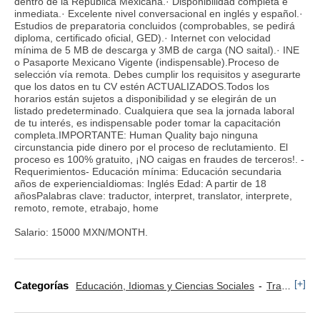
dentro de la República Mexicana.· Disponibilidad completa e
inmediata.· Excelente nivel conversacional en inglés y español.·
Estudios de preparatoria concluidos (comprobables, se pedirá
diploma, certificado oficial, GED).· Internet con velocidad
mínima de 5 MB de descarga y 3MB de carga (NO saital).· INE
o Pasaporte Mexicano Vigente (indispensable).Proceso de
selección vía remota. Debes cumplir los requisitos y asegurarte
que los datos en tu CV estén ACTUALIZADOS.Todos los
horarios están sujetos a disponibilidad y se elegirán de un
listado predeterminado. Cualquiera que sea la jornada laboral
de tu interés, es indispensable poder tomar la capacitación
completa.IMPORTANTE: Human Quality bajo ninguna
circunstancia pide dinero por el proceso de reclutamiento. El
proceso es 100% gratuito, ¡NO caigas en fraudes de terceros!. -
Requerimientos- Educación mínima: Educación secundaria
años de experienciaIdiomas: Inglés Edad: A partir de 18
añosPalabras clave: traductor, interpret, translator, interprete,
remoto, remote, etrabajo, home
Salario: 15000 MXN/MONTH.
[+]
Categorías
Educación, Idiomas y Ciencias Sociales
Traducción e Idiomas