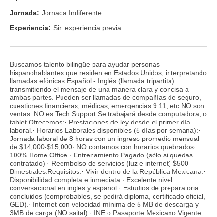
Jornada:
Jornada Indiferente
Experiencia:
Sin experiencia previa
Buscamos talento bilingüe para ayudar personas
hispanohablantes que residen en Estados Unidos, interpretando
llamadas efónicas Español - Inglés (llamada tripartita)
transmitiendo el mensaje de una manera clara y concisa a
ambas partes. Pueden ser llamadas de compañías de seguro,
cuestiones financieras, médicas, emergencias 9 11, etc.NO son
ventas, NO es Tech Support.Se trabajará desde computadora, o
tablet.Ofrecemos:· Prestaciones de ley desde el primer día
laboral.· Horarios Laborales disponibles (5 días por semana):·
Jornada laboral de 8 horas con un ingreso promedio mensual
de $14,000-$15,000· NO contamos con horarios quebrados·
100% Home Office.· Entrenamiento Pagado (sólo si quedas
contratado).· Reembolso de servicios (luz e internet) $500
Bimestrales.Requisitos:· Vivir dentro de la República Mexicana.·
Disponibilidad completa e inmediata.· Excelente nivel
conversacional en inglés y español.· Estudios de preparatoria
concluidos (comprobables, se pedirá diploma, certificado oficial,
GED).· Internet con velocidad mínima de 5 MB de descarga y
3MB de carga (NO saital).· INE o Pasaporte Mexicano Vigente