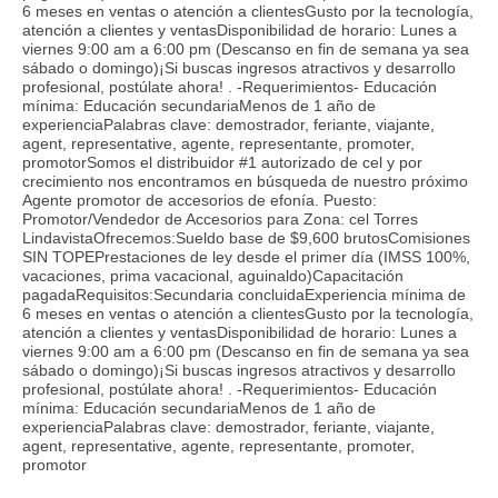
6 meses en ventas o atención a clientesGusto por la tecnología,
atención a clientes y ventasDisponibilidad de horario: Lunes a
viernes 9:00 am a 6:00 pm (Descanso en fin de semana ya sea
sábado o domingo)¡Si buscas ingresos atractivos y desarrollo
profesional, postúlate ahora! . -Requerimientos- Educación
mínima: Educación secundariaMenos de 1 año de
experienciaPalabras clave: demostrador, feriante, viajante,
agent, representative, agente, representante, promoter,
promotorSomos el distribuidor #1 autorizado de cel y por
crecimiento nos encontramos en búsqueda de nuestro próximo
Agente promotor de accesorios de efonía. Puesto:
Promotor/Vendedor de Accesorios para Zona: cel Torres
LindavistaOfrecemos:Sueldo base de $9,600 brutosComisiones
SIN TOPEPrestaciones de ley desde el primer día (IMSS 100%,
vacaciones, prima vacacional, aguinaldo)Capacitación
pagadaRequisitos:Secundaria concluidaExperiencia mínima de
6 meses en ventas o atención a clientesGusto por la tecnología,
atención a clientes y ventasDisponibilidad de horario: Lunes a
viernes 9:00 am a 6:00 pm (Descanso en fin de semana ya sea
sábado o domingo)¡Si buscas ingresos atractivos y desarrollo
profesional, postúlate ahora! . -Requerimientos- Educación
mínima: Educación secundariaMenos de 1 año de
experienciaPalabras clave: demostrador, feriante, viajante,
agent, representative, agente, representante, promoter,
promotor