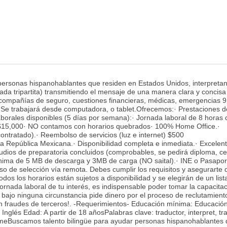
personas hispanohablantes que residen en Estados Unidos, interpreta
ada tripartita) transmitiendo el mensaje de una manera clara y concisa
ompañías de seguro, cuestiones financieras, médicas, emergencias 9
Se trabajará desde computadora, o tablet.Ofrecemos:· Prestaciones d
Laborales disponibles (5 días por semana):· Jornada laboral de 8 horas
$15,000· NO contamos con horarios quebrados· 100% Home Office.·
ntratado).· Reembolso de servicios (luz e internet) $500
 la República Mexicana.· Disponibilidad completa e inmediata.· Excelent
udios de preparatoria concluidos (comprobables, se pedirá diploma, cer
mínima de 5 MB de descarga y 3MB de carga (NO saital).· INE o Pasapor
o de selección vía remota. Debes cumplir los requisitos y asegurarte 
 los horarios están sujetos a disponibilidad y se elegirán de un list
ornada laboral de tu interés, es indispensable poder tomar la capacita
o ninguna circunstancia pide dinero por el proceso de reclutamiento
n fraudes de terceros!. -Requerimientos- Educación mínima: Educació
nglés Edad: A partir de 18 añosPalabras clave: traductor, interpret, tra
homeBuscamos talento bilingüe para ayudar personas hispanohablantes