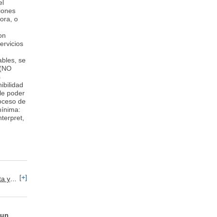
el
iones
ora, o
on
ervicios
ables, se
 (NO
s
ibilidad
ble poder
oceso de
mínima:
terpret,
[+]
Telefónico
Consultoría y Análisis
 un