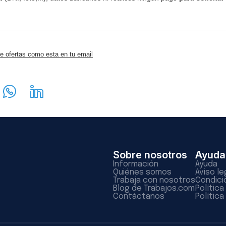
e ofertas como esta en tu email
Sobre nosotros
Ayuda
Información
Ayuda
Quiénes somos
Aviso le
Trabaja con nosotros
Condici
Blog de Trabajos.com
Polític
Contáctanos
Política