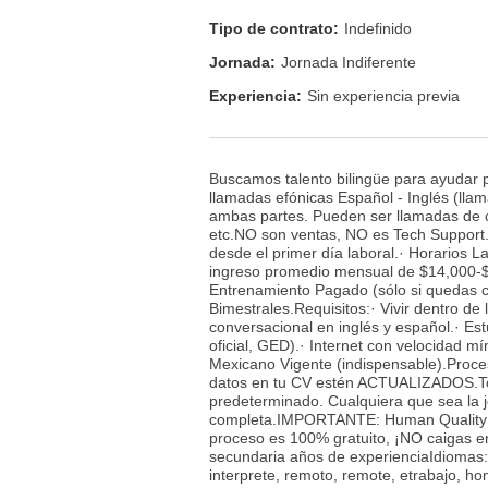
Tipo de contrato:
Indefinido
Jornada:
Jornada Indiferente
Experiencia:
Sin experiencia previa
Buscamos talento bilingüe para ayudar 
llamadas efónicas Español - Inglés (llam
ambas partes. Pueden ser llamadas de c
etc.NO son ventas, NO es Tech Support.
desde el primer día laboral.· Horarios 
ingreso promedio mensual de $14,000-
Entrenamiento Pagado (sólo si quedas co
Bimestrales.Requisitos:· Vivir dentro de
conversacional en inglés y español.· Est
oficial, GED).· Internet con velocidad 
Mexicano Vigente (indispensable).Proces
datos en tu CV estén ACTUALIZADOS.Todos
predeterminado. Cualquiera que sea la j
completa.IMPORTANTE: Human Quality baj
proceso es 100% gratuito, ¡NO caigas e
secundaria años de experienciaIdiomas: I
interprete, remoto, remote, etrabajo, 