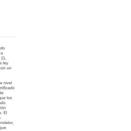
ndo
 a
 11,
e ley
 con un
e nivel
tificado
te
que los
ado
ción
. El
n
nslator,
 que