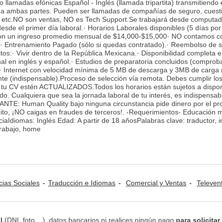
 llamadas efónicas Español - Inglés (llamada tripartita) transmitiendo 
 a ambas partes. Pueden ser llamadas de compañías de seguro, cuest
, etc.NO son ventas, NO es Tech Support.Se trabajará desde computad
esde el primer día laboral.· Horarios Laborales disponibles (5 días por
con un ingreso promedio mensual de $14,000-$15,000· NO contamos c
 Entrenamiento Pagado (sólo si quedas contratado).· Reembolso de s
itos:· Vivir dentro de la República Mexicana.· Disponibilidad completa e
nal en inglés y español.· Estudios de preparatoria concluidos (comprob
D).· Internet con velocidad mínima de 5 MB de descarga y 3MB de carga
nte (indispensable).Proceso de selección vía remota. Debes cumplir lo
n tu CV estén ACTUALIZADOS.Todos los horarios están sujetos a dispon
do. Cualquiera que sea la jornada laboral de tu interés, es indispensa
NTE: Human Quality bajo ninguna circunstancia pide dinero por el pr
ito, ¡NO caigas en fraudes de terceros!. -Requerimientos- Educación 
Idiomas: Inglés Edad: A partir de 18 añosPalabras clave: traductor, in
etrabajo, home
cias Sociales
Traducción e Idiomas
Comercial y Ventas
Televenta y Marketing 
l
(DNI, foto,...), datos bancarios ni realices ningún pago
para solicitar