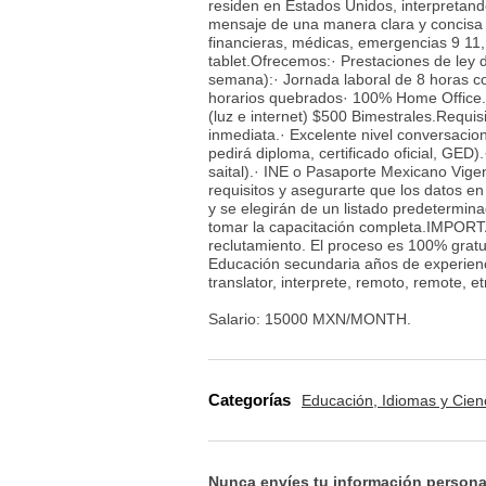
residen en Estados Unidos, interpretando
mensaje de una manera clara y concisa
financieras, médicas, emergencias 9 11
tablet.Ofrecemos:· Prestaciones de ley d
semana):· Jornada laboral de 8 horas 
horarios quebrados· 100% Home Office.·
(luz e internet) $500 Bimestrales.Requis
inmediata.· Excelente nivel conversacio
pedirá diploma, certificado oficial, GE
saital).· INE o Pasaporte Mexicano Vige
requisitos y asegurarte que los datos e
y se elegirán de un listado predetermina
tomar la capacitación completa.IMPORTA
reclutamiento. El proceso es 100% gratu
Educación secundaria años de experiencia
translator, interprete, remoto, remote, 
Salario: 15000 MXN/MONTH.
Categorías
Educación, Idiomas y Cien
Nunca envíes tu información persona