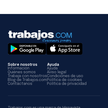
Sobre nosotros
Ayuda
Información
Ayuda
Quiénes somos
Aviso legal
Trabaja con nosotros
Condiciones de uso
Blog de Trabajos.com
Política de cookies
Contáctanos
Política de privacidad
Trabajos.com es una marca de Hispavista