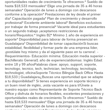
oportunidades reales de crecimiento.Te ofrecemos:* Sueldo de
hasta $18,533 mensuales* Elige una jornada de 35 a 46 horas
semanales* Operación de lunes a domingo con descansos
conforme a la operación* Prestaciones de ley desde el primer
día* Capacitación pagada* Plan de crecimiento y desarrollo
profesional* Excelente ambiente laboral* Beneficios exclusivos
por trabajar de forma presencial* Vacante ideal para estudiantes
o un segundo trabajo ¡aceptamos restricciones de
horario!Requisitos:* Inglés B2* Mínimo 1 año de experiencia en
soporte* Disponibilidad para laborar de forma presencial en
Guadalajara* Disponibilidad de tomar capacitaciónSi buscas
estabilidad, flexibilidad y formar parte de una empresa líder,
¡postúlate hoy mismo y da el siguiente paso en tu carrera!. -
Requerimientos- Educación mínima: Educación media superior -
Bachillerato General1 año de experienciaIdiomas: Inglés Edad:
entre 18 y 99 añosPalabras clave: apoyo, support, soporte,
tecnologo, tecnico, tech, technician, technology, tecnologia,
technologist, oficinaSoporte Técnico Bilingüe Back Office Hasta
$18,533 | Guadalajara¿Buscas una oportunidad que se adapte
a tu disponibilidad? Si tienes experiencia en soporte técnico y
un buen nivel de inglés, ¡esta vacante es para ti!Únete a
nuestro equipo como Representante de Soporte Técnico Back
Office y disfruta de horarios flexibles, excelentes prestaciones y
oportunidades reales de crecimiento.Te ofrecemos:* Sueldo de
hasta $18,533 mensuales* Elige una jornada de 35 a 46 horas
semanales* Operación de lunes a domingo con descansos