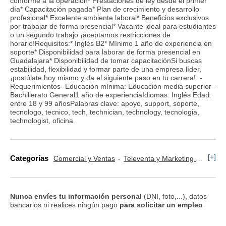
conforme a la operación* Prestaciones de ley desde el primer
día* Capacitación pagada* Plan de crecimiento y desarrollo
profesional* Excelente ambiente laboral* Beneficios exclusivos
por trabajar de forma presencial* Vacante ideal para estudiantes
o un segundo trabajo ¡aceptamos restricciones de
horario!Requisitos:* Inglés B2* Mínimo 1 año de experiencia en
soporte* Disponibilidad para laborar de forma presencial en
Guadalajara* Disponibilidad de tomar capacitaciónSi buscas
estabilidad, flexibilidad y formar parte de una empresa líder,
¡postúlate hoy mismo y da el siguiente paso en tu carrera!. -
Requerimientos- Educación mínima: Educación media superior -
Bachillerato General1 año de experienciaIdiomas: Inglés Edad:
entre 18 y 99 añosPalabras clave: apoyo, support, soporte,
tecnologo, tecnico, tech, technician, technology, tecnologia,
technologist, oficina
[+]
Categorías
Comercial y Ventas
Televenta y Marketing Telefónico
Nunca envíes tu información personal
(DNI, foto,...), datos
bancarios ni realices ningún pago
para solicitar un empleo