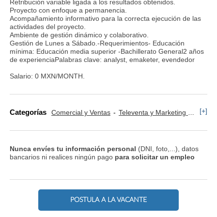
Retribución variable ligada a los resultados obtenidos.
Proyecto con enfoque a permanencia.
Acompañamiento informativo para la correcta ejecución de las
actividades del proyecto.
Ambiente de gestión dinámico y colaborativo.
Gestión de Lunes a Sábado.-Requerimientos- Educación
mínima: Educación media superior -Bachillerato General2 años
de experienciaPalabras clave: analyst, emaketer, evendedor
Salario: 0 MXN/MONTH.
[+]
Categorías
Comercial y Ventas
Televenta y Marketing Telefónico
Nunca envíes tu información personal
(DNI, foto,...), datos
bancarios ni realices ningún pago
para solicitar un empleo
POSTULA A LA VACANTE