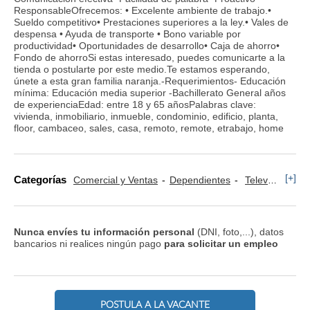
ResponsableOfrecemos: • Excelente ambiente de trabajo.•
Sueldo competitivo• Prestaciones superiores a la ley.• Vales de
despensa • Ayuda de transporte • Bono variable por
productividad• Oportunidades de desarrollo• Caja de ahorro•
Fondo de ahorroSi estas interesado, puedes comunicarte a la
tienda o postularte por este medio.Te estamos esperando,
únete a esta gran familia naranja.-Requerimientos- Educación
mínima: Educación media superior -Bachillerato General años
de experienciaEdad: entre 18 y 65 añosPalabras clave:
vivienda, inmobiliario, inmueble, condominio, edificio, planta,
floor, cambaceo, sales, casa, remoto, remote, etrabajo, home
[+]
Categorías
Comercial y Ventas
Dependientes
Televenta y Marketing Telefónico
Nunca envíes tu información personal
(DNI, foto,...), datos
bancarios ni realices ningún pago
para solicitar un empleo
POSTULA A LA VACANTE