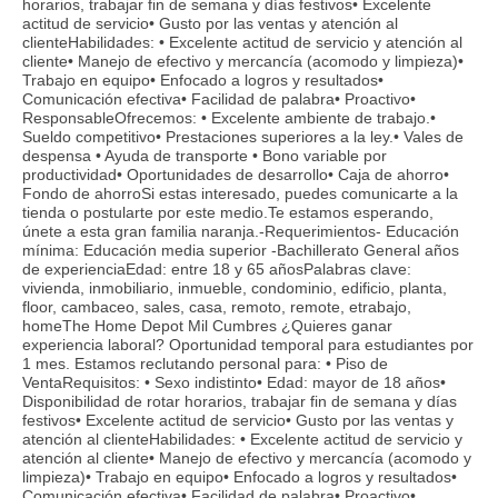
horarios, trabajar fin de semana y días festivos• Excelente
actitud de servicio• Gusto por las ventas y atención al
clienteHabilidades: • Excelente actitud de servicio y atención al
cliente• Manejo de efectivo y mercancía (acomodo y limpieza)•
Trabajo en equipo• Enfocado a logros y resultados•
Comunicación efectiva• Facilidad de palabra• Proactivo•
ResponsableOfrecemos: • Excelente ambiente de trabajo.•
Sueldo competitivo• Prestaciones superiores a la ley.• Vales de
despensa • Ayuda de transporte • Bono variable por
productividad• Oportunidades de desarrollo• Caja de ahorro•
Fondo de ahorroSi estas interesado, puedes comunicarte a la
tienda o postularte por este medio.Te estamos esperando,
únete a esta gran familia naranja.-Requerimientos- Educación
mínima: Educación media superior -Bachillerato General años
de experienciaEdad: entre 18 y 65 añosPalabras clave:
vivienda, inmobiliario, inmueble, condominio, edificio, planta,
floor, cambaceo, sales, casa, remoto, remote, etrabajo,
homeThe Home Depot Mil Cumbres ¿Quieres ganar
experiencia laboral? Oportunidad temporal para estudiantes por
1 mes. Estamos reclutando personal para: • Piso de
VentaRequisitos: • Sexo indistinto• Edad: mayor de 18 años•
Disponibilidad de rotar horarios, trabajar fin de semana y días
festivos• Excelente actitud de servicio• Gusto por las ventas y
atención al clienteHabilidades: • Excelente actitud de servicio y
atención al cliente• Manejo de efectivo y mercancía (acomodo y
limpieza)• Trabajo en equipo• Enfocado a logros y resultados•
Comunicación efectiva• Facilidad de palabra• Proactivo•