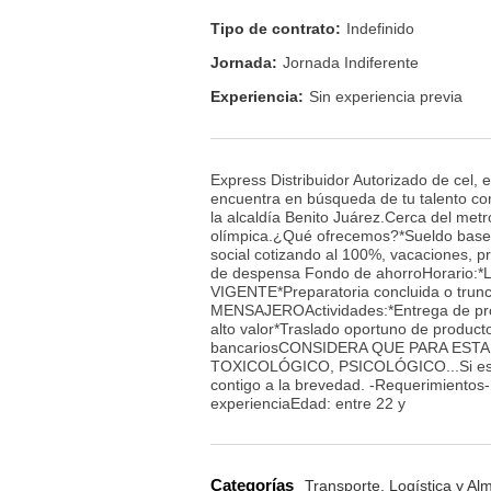
Tipo de contrato:
Indefinido
Jornada:
Jornada Indiferente
Experiencia:
Sin experiencia previa
Express Distribuidor Autorizado de cel,
encuentra en búsqueda de tu talent
la alcaldía Benito Juárez.Cerca del metr
olímpica.¿Qué ofrecemos?*Sueldo bas
social cotizando al 100%, vacaciones, p
de despensa Fondo de ahorroHorario:*
VIGENTE*Preparatoria concluida o 
MENSAJEROActividades:*Entrega de produ
alto valor*Traslado oportuno de producto
bancariosCONSIDERA QUE PARA EST
TOXICOLÓGICO, PSICOLÓGICO...Si estas 
contigo a la brevedad. -Requerimientos
experienciaEdad: entre 22 y
Categorías
Transporte, Logística y A