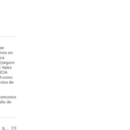
 se
mos en
rca
 (seguro
s Vales
NCIA
A como
uctos de
 comunico
año de
[+]
Servicios: Otros