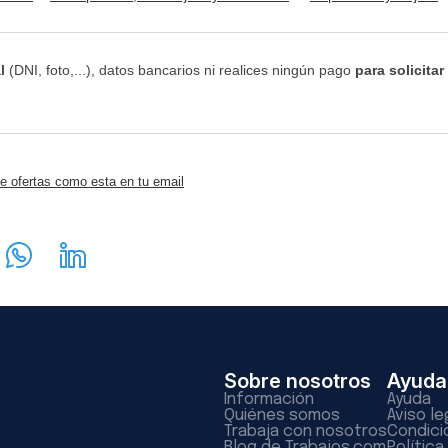
l
(DNI, foto,...), datos bancarios ni realices ningún pago
para solicitar
e ofertas como esta en tu email
Sobre nosotros
Ayuda
Información
Ayuda
Quiénes somos
Aviso le
Trabaja con nosotros
Condici
Blog de Trabajos.com
Polític