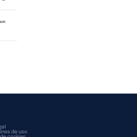
 un
gal
ones de uso
a de cookies