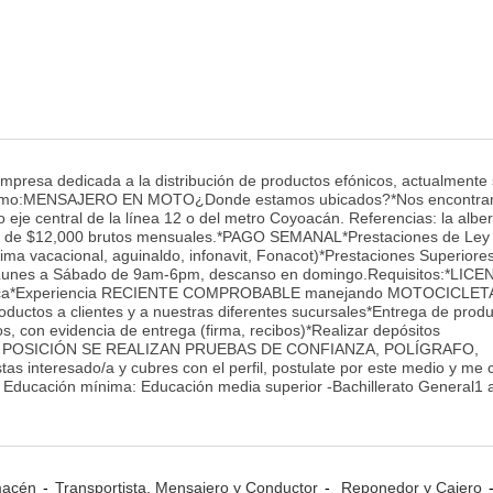
 empresa dedicada a la distribución de productos efónicos, actualmente
o como:MENSAJERO EN MOTO¿Donde estamos ubicados?*Nos encontra
o eje central de la línea 12 o del metro Coyoacán. Referencias: la albe
e de $12,000 brutos mensuales.*PAGO SEMANAL*Prestaciones de Ley
rima vacacional, aguinaldo, infonavit, Fonacot)*Prestaciones Superiore
Lunes a Sábado de 9am-6pm, descanso en domingo.Requisitos:*LICE
trunca*Experiencia RECIENTE COMPROBABLE manejando MOTOCICLET
ctos a clientes y a nuestras diferentes sucursales*Entrega de prod
s, con evidencia de entrega (firma, recibos)*Realizar depósitos
A POSICIÓN SE REALIZAN PRUEBAS DE CONFIANZA, POLÍGRAFO,
interesado/a y cubres con el perfil, postulate por este medio y me
- Educación mínima: Educación media superior -Bachillerato General1 
lmacén
Transportista, Mensajero y Conductor
Reponedor y Cajero