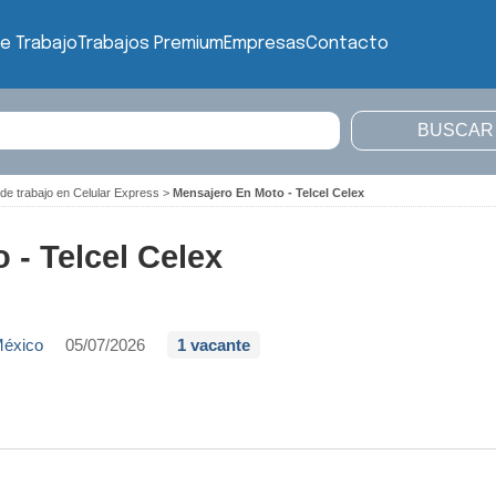
e Trabajo
Trabajos Premium
Empresas
Contacto
de trabajo en Celular Express
>
Mensajero En Moto - Telcel Celex
 - Telcel Celex
México
05/07/2026
1 vacante