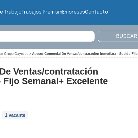
e Trabajo
Trabajos Premium
Empresas
Contacto
o en Grupo Gayosso
>
Asesor Comercial De Ventas/contratación Inmediata - Sueldo Fi
De Ventas/contratación
o Fijo Semanal+ Excelente
1 vacante