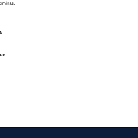
nominas,
os
 un