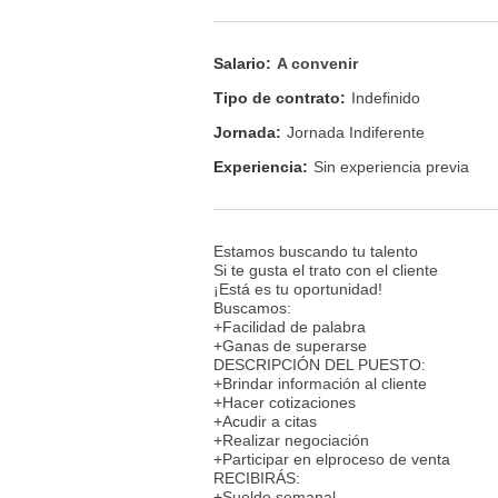
Salario:
A convenir
Tipo de contrato:
Indefinido
Jornada:
Jornada Indiferente
Experiencia:
Sin experiencia previa
Estamos buscando tu talento
Si te gusta el trato con el cliente
¡Está es tu oportunidad!
Buscamos:
+Facilidad de palabra
+Ganas de superarse
DESCRIPCIÓN DEL PUESTO:
+Brindar información al cliente
+Hacer cotizaciones
+Acudir a citas
+Realizar negociación
+Participar en elproceso de venta
RECIBIRÁS:
+Sueldo semanal