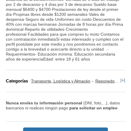
por 2 de descanso·y 4 días por 3 de descanso·Sueldo base
mensual $6400 y $4700·Prestaciones de ley desde el primer
día·Propinas libres desde $1200 semanales·Vales de
despensa·Seguro de vida·Uniformes sin costo·Descuentos de
40% con marcas hermanas·Jornadas de 8 horas por día·Prima
dominical·Reparto de utilidades·Crecimiento
profesional·Facilidades para que compres tu moto·Contamos
con contratación inmediataSi estas interesado y cumples con el
perfil postúlate por este medio y nos pondremos en contacto
contigo a la brevedad o acercarte directo a tu unidad . -
Requerimientos- Educación mínima: Educación secundaria
años de experienciaEdad: entre 18 y 61 años
[+]
Categorías
Transporte, Logística y Almacén
Reponedor y Cajero
Nunca envíes tu información personal
(DNI, foto,...), datos
bancarios ni realices ningún pago
para solicitar un empleo