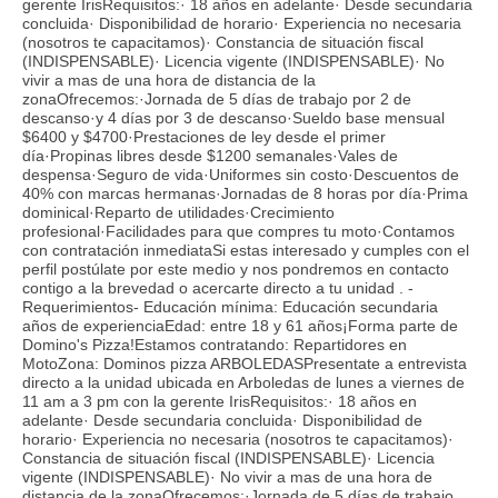
gerente IrisRequisitos:· 18 años en adelante· Desde secundaria
concluida· Disponibilidad de horario· Experiencia no necesaria
(nosotros te capacitamos)· Constancia de situación fiscal
(INDISPENSABLE)· Licencia vigente (INDISPENSABLE)· No
vivir a mas de una hora de distancia de la
zonaOfrecemos:·Jornada de 5 días de trabajo por 2 de
descanso·y 4 días por 3 de descanso·Sueldo base mensual
$6400 y $4700·Prestaciones de ley desde el primer
día·Propinas libres desde $1200 semanales·Vales de
despensa·Seguro de vida·Uniformes sin costo·Descuentos de
40% con marcas hermanas·Jornadas de 8 horas por día·Prima
dominical·Reparto de utilidades·Crecimiento
profesional·Facilidades para que compres tu moto·Contamos
con contratación inmediataSi estas interesado y cumples con el
perfil postúlate por este medio y nos pondremos en contacto
contigo a la brevedad o acercarte directo a tu unidad . -
Requerimientos- Educación mínima: Educación secundaria
años de experienciaEdad: entre 18 y 61 años¡Forma parte de
Domino's Pizza!Estamos contratando: Repartidores en
MotoZona: Dominos pizza ARBOLEDASPresentate a entrevista
directo a la unidad ubicada en Arboledas de lunes a viernes de
11 am a 3 pm con la gerente IrisRequisitos:· 18 años en
adelante· Desde secundaria concluida· Disponibilidad de
horario· Experiencia no necesaria (nosotros te capacitamos)·
Constancia de situación fiscal (INDISPENSABLE)· Licencia
vigente (INDISPENSABLE)· No vivir a mas de una hora de
distancia de la zonaOfrecemos:·Jornada de 5 días de trabajo