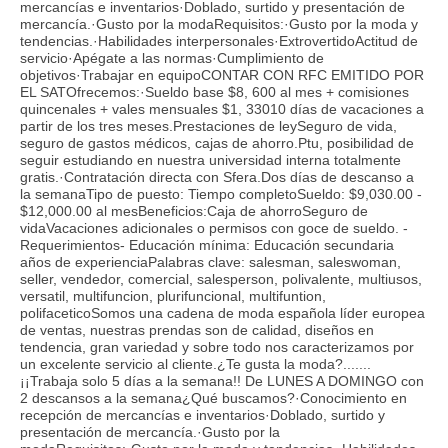
mercancías e inventarios·Doblado, surtido y presentación de
mercancía.·Gusto por la modaRequisitos:·Gusto por la moda y
tendencias.·Habilidades interpersonales·ExtrovertidoActitud de
servicio·Apégate a las normas·Cumplimiento de
objetivos·Trabajar en equipoCONTAR CON RFC EMITIDO POR
EL SATOfrecemos:·Sueldo base $8, 600 al mes + comisiones
quincenales + vales mensuales $1, 33010 días de vacaciones a
partir de los tres meses.Prestaciones de leySeguro de vida,
seguro de gastos médicos, cajas de ahorro.Ptu, posibilidad de
seguir estudiando en nuestra universidad interna totalmente
gratis.·Contratación directa con Sfera.Dos días de descanso a
la semanaTipo de puesto: Tiempo completoSueldo: $9,030.00 -
$12,000.00 al mesBeneficios:Caja de ahorroSeguro de
vidaVacaciones adicionales o permisos con goce de sueldo. -
Requerimientos- Educación mínima: Educación secundaria
años de experienciaPalabras clave: salesman, saleswoman,
seller, vendedor, comercial, salesperson, polivalente, multiusos,
versatil, multifuncion, plurifuncional, multifuntion,
polifaceticoSomos una cadena de moda española líder europea
de ventas, nuestras prendas son de calidad, diseños en
tendencia, gran variedad y sobre todo nos caracterizamos por
un excelente servicio al cliente.¿Te gusta la moda?.......
¡¡Trabaja solo 5 días a la semana!! De LUNES A DOMINGO con
2 descansos a la semana¿Qué buscamos?·Conocimiento en
recepción de mercancías e inventarios·Doblado, surtido y
presentación de mercancía.·Gusto por la