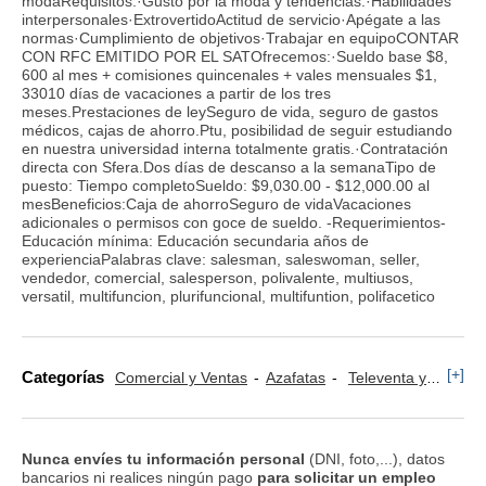
modaRequisitos:·Gusto por la moda y tendencias.·Habilidades
interpersonales·ExtrovertidoActitud de servicio·Apégate a las
normas·Cumplimiento de objetivos·Trabajar en equipoCONTAR
CON RFC EMITIDO POR EL SATOfrecemos:·Sueldo base $8,
600 al mes + comisiones quincenales + vales mensuales $1,
33010 días de vacaciones a partir de los tres
meses.Prestaciones de leySeguro de vida, seguro de gastos
médicos, cajas de ahorro.Ptu, posibilidad de seguir estudiando
en nuestra universidad interna totalmente gratis.·Contratación
directa con Sfera.Dos días de descanso a la semanaTipo de
puesto: Tiempo completoSueldo: $9,030.00 - $12,000.00 al
mesBeneficios:Caja de ahorroSeguro de vidaVacaciones
adicionales o permisos con goce de sueldo. -Requerimientos-
Educación mínima: Educación secundaria años de
experienciaPalabras clave: salesman, saleswoman, seller,
vendedor, comercial, salesperson, polivalente, multiusos,
versatil, multifuncion, plurifuncional, multifuntion, polifacetico
[+]
Categorías
Comercial y Ventas
Azafatas
Televenta y Marketing Telefónico
Nunca envíes tu información personal
(DNI, foto,...), datos
bancarios ni realices ningún pago
para solicitar un empleo