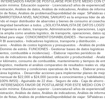
CDMX. INTERESADOS FAVOR DE POSTULARSE POR ESTE MEDIO CON C
ón mínima: Educación superior - Licenciatura3 años de experiencia
tración, Análisis de datos, Análisis de indicadores, Análisis de inform
n de flotas, Análisis de problemasDisponibilidad de viajar: SiPalabras 
ARROTERA A NIVEL NACIONAL SAHUAYO es la empresa líder de aba
endo el mejor distribuidor de abarrotes y bienes de consumo al cosecha
e integridad beneficien a todos. ¡¡SOLICITA ANALISTA DE DATOS LOGÍ
Ingeniería en datos, transporte, Administración de operaciones, Logís
ia amplia como analista logístico, de transporte, operaciones, datos op
ponibilidad para viajar. CONOCIMIENTOS/HABILIDADES - Herramientas pa
I avanzados.- Indicadores logísticos, transporte y distribución. -
lares. - Análisis de costos logísticos y presupuestos. - Análisis de probl
 - Dominio de estrés. FUNCIONES - Gestionar bases de datos logísticas 
entos, combustible e incidencias). - Elaborar reportes periódicos de
is de indicadores de disponibilidad, utilización y productividad. - Analiz
or kilómetro, consumo de combustible, mantenimiento y tiempos de ent
logístico, mediante el análisis comparativo de resultados reales vs. obj
de mantenimientos y condiciones operativas de la flota. - Elaborar pres
 área logística. - Desarrollar acciones para implementar planes de mejo
nsual de $22,000 a $24,000 (acorde a conocimientos y habilidades).
 100% IMSS) - Aguinaldo de 22 días - Seguro de vida - Caja de ahorro 
CDMX. INTERESADOS FAVOR DE POSTULARSE POR ESTE MEDIO CON C
ón mínima: Educación superior - Licenciatura3 años de experiencia
tración, Análisis de datos, Análisis de indicadores, Análisis de inform
n de flotas, Análisis de problemasDisponibilidad de viajar: SiPalabras 