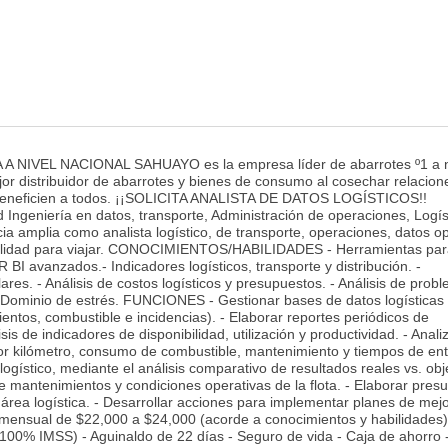
VEL NACIONAL SAHUAYO es la empresa líder de abarrotes º1 a n
jor distribuidor de abarrotes y bienes de consumo al cosechar relacion
d beneficien a todos. ¡¡SOLICITA ANALISTA DE DATOS LOGÍSTICOS!!
Ingeniería en datos, transporte, Administración de operaciones, Logís
ia amplia como analista logístico, de transporte, operaciones, datos op
ponibilidad para viajar. CONOCIMIENTOS/HABILIDADES - Herramientas pa
I avanzados.- Indicadores logísticos, transporte y distribución. -
lares. - Análisis de costos logísticos y presupuestos. - Análisis de probl
 - Dominio de estrés. FUNCIONES - Gestionar bases de datos logísticas 
entos, combustible e incidencias). - Elaborar reportes periódicos de
is de indicadores de disponibilidad, utilización y productividad. - Analiz
or kilómetro, consumo de combustible, mantenimiento y tiempos de ent
logístico, mediante el análisis comparativo de resultados reales vs. obj
de mantenimientos y condiciones operativas de la flota. - Elaborar pres
 área logística. - Desarrollar acciones para implementar planes de mejo
nsual de $22,000 a $24,000 (acorde a conocimientos y habilidades).
 100% IMSS) - Aguinaldo de 22 días - Seguro de vida - Caja de ahorro 