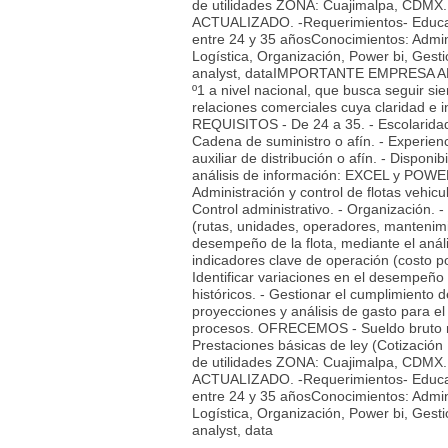
de utilidades ZONA: Cuajimalpa, 
ACTUALIZADO. -Requerimientos- Educaci
entre 24 y 35 añosConocimientos: Adminis
Logística, Organización, Power bi, Gestió
analyst, dataIMPORTANTE EMPRESA AB
º1 a nivel nacional, que busca seguir si
relaciones comerciales cuya claridad 
REQUISITOS - De 24 a 35. - Escolaridad 
Cadena de suministro o afín. - Experienc
auxiliar de distribución o afín. - Dis
análisis de información: EXCEL y POWER B
Administración y control de flotas vehicu
Control administrativo. - Organización.
(rutas, unidades, operadores, mantenimi
desempeño de la flota, mediante el anális
indicadores clave de operación (costo p
Identificar variaciones en el desempeño 
históricos. - Gestionar el cumplimiento 
proyecciones y análisis de gasto para el
procesos. OFRECEMOS - Sueldo bruto me
Prestaciones básicas de ley (Cotización
de utilidades ZONA: Cuajimalpa, 
ACTUALIZADO. -Requerimientos- Educaci
entre 24 y 35 añosConocimientos: Adminis
Logística, Organización, Power bi, Gestió
analyst, data