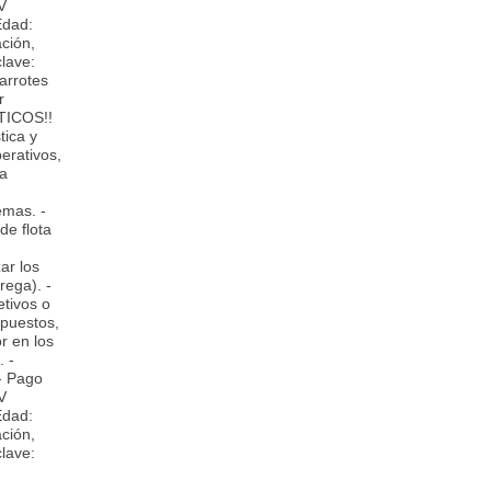
V
Edad:
ación,
clave:
rrotes
r
STICOS!!
tica y
erativos,
ra
emas. -
de flota
ar los
rega). -
etivos o
upuestos,
r en los
 -
- Pago
V
Edad:
ación,
clave: