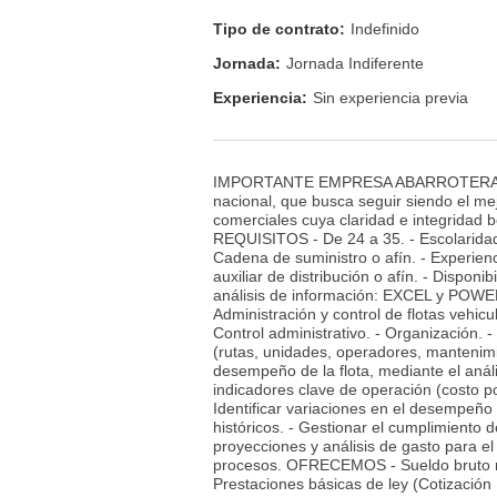
Tipo de contrato:
Indefinido
Jornada:
Jornada Indiferente
Experiencia:
Sin experiencia previa
IMPORTANTE EMPRESA ABARROTERA A NI
nacional, que busca seguir siendo el me
comerciales cuya claridad e integrida
REQUISITOS - De 24 a 35. - Escolaridad 
Cadena de suministro o afín. - Experienc
auxiliar de distribución o afín. - Dis
análisis de información: EXCEL y POWER B
Administración y control de flotas vehicu
Control administrativo. - Organización.
(rutas, unidades, operadores, mantenimi
desempeño de la flota, mediante el anális
indicadores clave de operación (costo p
Identificar variaciones en el desempeño 
históricos. - Gestionar el cumplimiento 
proyecciones y análisis de gasto para el
procesos. OFRECEMOS - Sueldo bruto me
Prestaciones básicas de ley (Cotización