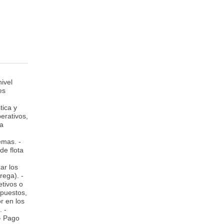
ivel
es
tica y
erativos,
ra
emas. -
de flota
ar los
rega). -
etivos o
upuestos,
r en los
 -
- Pago