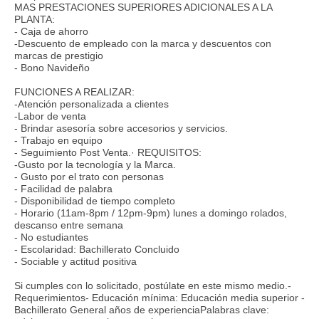
MAS PRESTACIONES SUPERIORES ADICIONALES A LA
PLANTA:
- Caja de ahorro
-Descuento de empleado con la marca y descuentos con
marcas de prestigio
- Bono Navideño
FUNCIONES A REALIZAR:
-Atención personalizada a clientes
-Labor de venta
- Brindar asesoría sobre accesorios y servicios.
- Trabajo en equipo
- Seguimiento Post Venta.· REQUISITOS:
-Gusto por la tecnología y la Marca.
- Gusto por el trato con personas
- Facilidad de palabra
- Disponibilidad de tiempo completo
- Horario (11am-8pm / 12pm-9pm) lunes a domingo rolados,
descanso entre semana
- No estudiantes
- Escolaridad: Bachillerato Concluido
- Sociable y actitud positiva
Si cumples con lo solicitado, postúlate en este mismo medio.-
Requerimientos- Educación mínima: Educación media superior -
Bachillerato General años de experienciaPalabras clave: