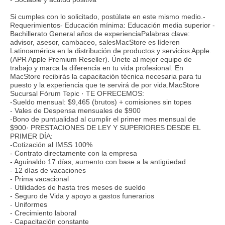
Si cumples con lo solicitado, postúlate en este mismo medio.-
Requerimientos- Educación mínima: Educación media superior -
Bachillerato General años de experienciaPalabras clave:
advisor, asesor, cambaceo, salesMacStore es líderen
Latinoamérica en la distribución de productos y servicios Apple.
(APR Apple Premium Reseller). Únete al mejor equipo de
trabajo y marca la diferencia en tu vida profesional. En
MacStore recibirás la capacitación técnica necesaria para tu
puesto y la experiencia que te servirá de por vida.MacStore
Sucursal Fórum Tepic · TE OFRECEMOS:
-Sueldo mensual: $9,465 (brutos) + comisiones sin topes
- Vales de Despensa mensuales de $900
-Bono de puntualidad al cumplir el primer mes mensual de
$900· PRESTACIONES DE LEY Y SUPERIORES DESDE EL
PRIMER DÍA:
-Cotización al IMSS 100%
- Contrato directamente con la empresa
- Aguinaldo 17 días, aumento con base a la antigüedad
- 12 días de vacaciones
- Prima vacacional
- Utilidades de hasta tres meses de sueldo
- Seguro de Vida y apoyo a gastos funerarios
- Uniformes
- Crecimiento laboral
- Capacitación constante