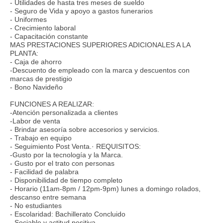
- Utilidades de hasta tres meses de sueldo
- Seguro de Vida y apoyo a gastos funerarios
- Uniformes
- Crecimiento laboral
- Capacitación constante
MAS PRESTACIONES SUPERIORES ADICIONALES A LA
PLANTA:
- Caja de ahorro
-Descuento de empleado con la marca y descuentos con
marcas de prestigio
- Bono Navideño
FUNCIONES A REALIZAR:
-Atención personalizada a clientes
-Labor de venta
- Brindar asesoría sobre accesorios y servicios.
- Trabajo en equipo
- Seguimiento Post Venta.· REQUISITOS:
-Gusto por la tecnología y la Marca.
- Gusto por el trato con personas
- Facilidad de palabra
- Disponibilidad de tiempo completo
- Horario (11am-8pm / 12pm-9pm) lunes a domingo rolados,
descanso entre semana
- No estudiantes
- Escolaridad: Bachillerato Concluido
- Sociable y actitud positiva