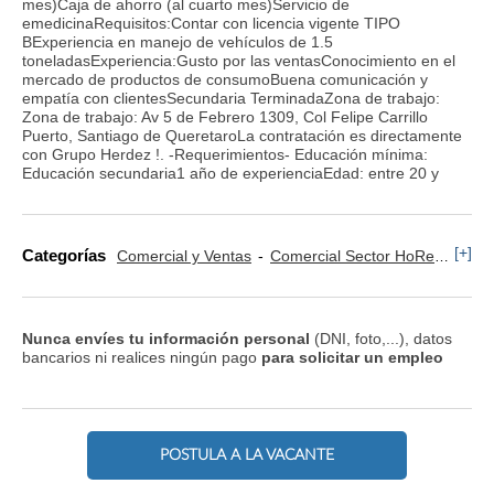
mes)Caja de ahorro (al cuarto mes)Servicio de
emedicinaRequisitos:Contar con licencia vigente TIPO
BExperiencia en manejo de vehículos de 1.5
toneladasExperiencia:Gusto por las ventasConocimiento en el
mercado de productos de consumoBuena comunicación y
empatía con clientesSecundaria TerminadaZona de trabajo:
Zona de trabajo: Av 5 de Febrero 1309, Col Felipe Carrillo
Puerto, Santiago de QueretaroLa contratación es directamente
con Grupo Herdez !. -Requerimientos- Educación mínima:
Educación secundaria1 año de experienciaEdad: entre 20 y
[+]
Categorías
Comercial y Ventas
Comercial Sector HoReCa
Co
Nunca envíes tu información personal
(DNI, foto,...), datos
bancarios ni realices ningún pago
para solicitar un empleo
POSTULA A LA VACANTE