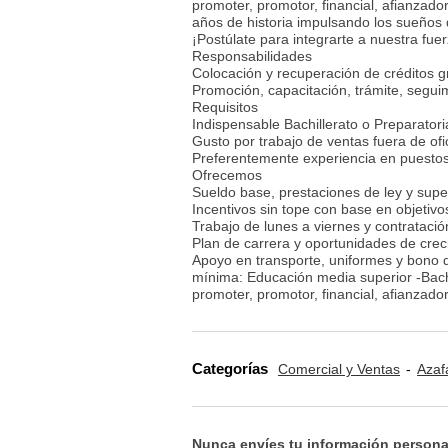
promoter, promotor, financial, afianzado
años de historia impulsando los sueños 
¡Postúlate para integrarte a nuestra fue
Responsabilidades
Colocación y recuperación de créditos g
Promoción, capacitación, trámite, seguim
Requisitos
Indispensable Bachillerato o Preparatori
Gusto por trabajo de ventas fuera de ofi
Preferentemente experiencia en puestos
Ofrecemos
Sueldo base, prestaciones de ley y super
Incentivos sin tope con base en objetiv
Trabajo de lunes a viernes y contratació
Plan de carrera y oportunidades de crec
Apoyo en transporte, uniformes y bono 
mínima: Educación media superior -Bach
promoter, promotor, financial, afianzadora
Categorías
Comercial y Ventas
Azaf
Nunca envíes tu información persona