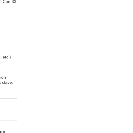
o! Con 33
 etc.)
ión
 clave:
 un