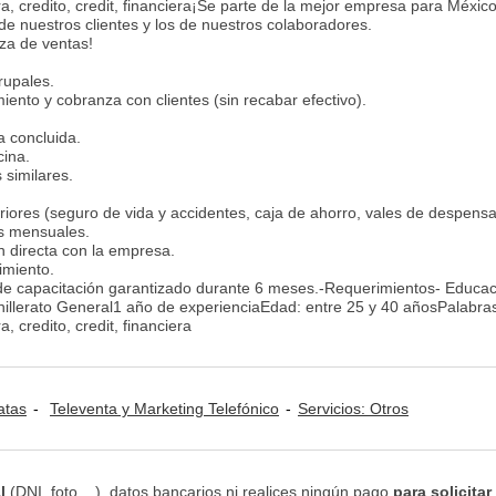
ra, credito, credit, financiera¡Se parte de la mejor empresa para Méxic
de nuestros clientes y los de nuestros colaboradores.
rza de ventas!
rupales.
iento y cobranza con clientes (sin recabar efectivo).
a concluida.
cina.
 similares.
iores (seguro de vida y accidentes, caja de ahorro, vales de despensa,
os mensuales.
n directa con la empresa.
imiento.
de capacitación garantizado durante 6 meses.-Requerimientos- Educac
illerato General1 año de experienciaEdad: entre 25 y 40 añosPalabras
, credito, credit, financiera
atas
Televenta y Marketing Telefónico
Servicios: Otros
l
(DNI, foto,...), datos bancarios ni realices ningún pago
para solicitar