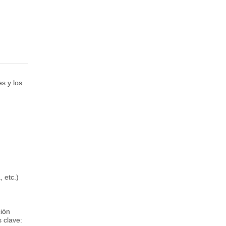
s y los
 etc.)
ión
 clave: