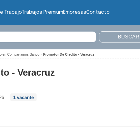
e Trabajo
Trabajos Premium
Empresas
Contacto
ajo en Compartamos Banco
>
Promotor De Credito - Veracruz
to - Veracruz
26
1 vacante