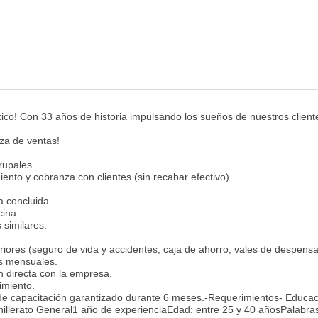
co! Con 33 años de historia impulsando los sueños de nuestros cliente
rza de ventas!
rupales.
ento y cobranza con clientes (sin recabar efectivo).
a concluida.
cina.
 similares.
iores (seguro de vida y accidentes, caja de ahorro, vales de despensa,
os mensuales.
n directa con la empresa.
imiento.
de capacitación garantizado durante 6 meses.-Requerimientos- Educac
illerato General1 año de experienciaEdad: entre 25 y 40 añosPalabras