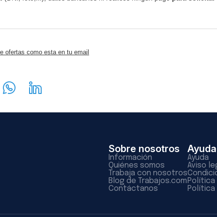
e ofertas como esta en tu email
Sobre nosotros
Ayuda
Información
Ayuda
Quiénes somos
Aviso le
Trabaja con nosotros
Condici
Blog de Trabajos.com
Polític
Contáctanos
Política