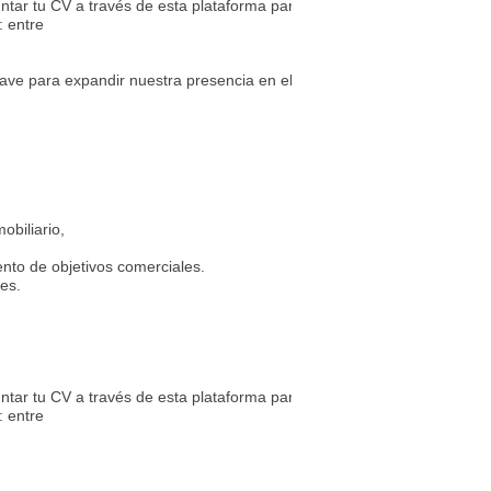
ntar tu CV a través de esta plataforma para iniciar tu proceso de selec
 entre
lave para expandir nuestra presencia en el mercado, transformando prosp
obiliario,
nto de objetivos comerciales.
les.
ntar tu CV a través de esta plataforma para iniciar tu proceso de selec
 entre