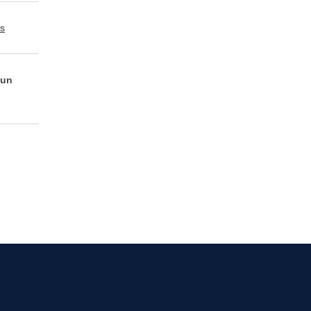
os
 un