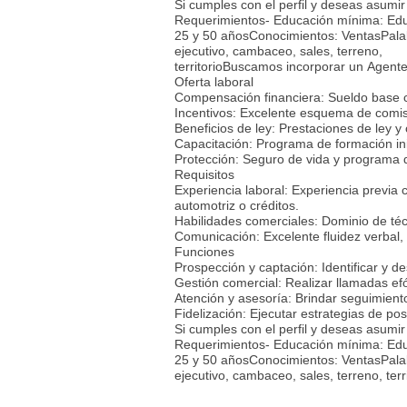
Si cumples con el perfil y deseas asumir
Requerimientos- Educación mínima: Educ
25 y 50 añosConocimientos: VentasPalab
ejecutivo, cambaceo, sales, terreno,
territorioBuscamos incorporar un Agente 
Oferta laboral
Compensación financiera: Sueldo base c
Incentivos: Excelente esquema de comi
Beneficios de ley: Prestaciones de ley y 
Capacitación: Programa de formación ini
Protección: Seguro de vida y programa d
Requisitos
Experiencia laboral: Experiencia previa 
automotriz o créditos.
Habilidades comerciales: Dominio de téc
Comunicación: Excelente fluidez verbal, 
Funciones
Prospección y captación: Identificar y d
Gestión comercial: Realizar llamadas ef
Atención y asesoría: Brindar seguimiento
Fidelización: Ejecutar estrategias de pos
Si cumples con el perfil y deseas asumir
Requerimientos- Educación mínima: Educ
25 y 50 añosConocimientos: VentasPalab
ejecutivo, cambaceo, sales, terreno, terri