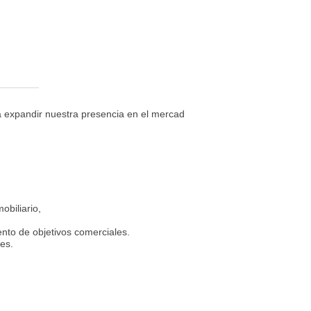
expandir nuestra presencia en el mercado, transformando prospectos en 
obiliario,
nto de objetivos comerciales.
les.