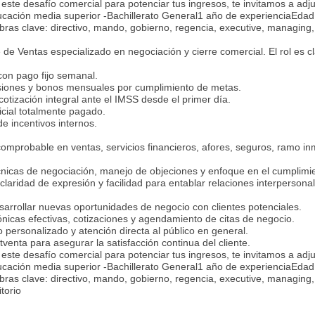
 este desafío comercial para potenciar tus ingresos, te invitamos a adju
ación media superior -Bachillerato General1 año de experienciaEdad:
ras clave: directivo, mando, gobierno, regencia, executive, managing,
de Ventas especializado en negociación y cierre comercial. El rol es c
on pago fijo semanal.
siones y bonos mensuales por cumplimiento de metas.
cotización integral ante el IMSS desde el primer día.
cial totalmente pagado.
e incentivos internos.
comprobable en ventas, servicios financieros, afores, seguros, ramo inm
nicas de negociación, manejo de objeciones y enfoque en el cumplimie
claridad de expresión y facilidad para entablar relaciones interpersona
esarrollar nuevas oportunidades de negocio con clientes potenciales.
ónicas efectivas, cotizaciones y agendamiento de citas de negocio.
 personalizado y atención directa al público en general.
tventa para asegurar la satisfacción continua del cliente.
 este desafío comercial para potenciar tus ingresos, te invitamos a adju
ación media superior -Bachillerato General1 año de experienciaEdad:
ras clave: directivo, mando, gobierno, regencia, executive, managing,
torio