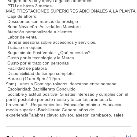
Seguro de Vida y apoyo a gastos funerarios
PTU de hasta 3 meses·
MÁS PRESTACIONES SUPERIORES ADICIONALES A LA PLANTA:
Caja de ahorro
Descuentos con marcas de prestigio
Bono Navideño· Actividades Macstore
Atención personalizada a clientes
Labor de venta
Brindar asesoría sobre accesorios y servicios.
Trabajo en equipo
Seguimiento Post Venta.· ¿Qué necesitas?
Gusto por la tecnología y la Marca.
Gusto por el trato con personas
Facilidad de palabra
Disponibilidad de tiempo completo
Horario (11am-8pm / 12pm-
9pm) Lunes a Domingo rolados, descanso entre semana
Escolaridad: Bachillerato Concluido
Sociable y actitud positiva· Si estas interesad y cumples con el
perfil, postulate por este medio y te contactaremos a la
brevedad!!. -Requerimientos- Educación mínima: Educación
media superior -Bachillerato General años de
experienciaPalabras clave: advisor, asesor, cambaceo, sales