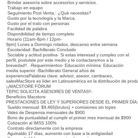
Brindar asesoría sobre accesorios y servicios.
Trabajo en equipo
Seguimiento Post Venta.· ¿Qué necesitas?
Gusto por la tecnología y la Marca.
Gusto por el trato con personas
Facilidad de palabra
Disponibilidad de tiempo completo
Horario (11am-8pm / 12pm-
9pm) Lunes a Domingo rolados, descanso entre semana
Escolaridad: Bachillerato Concluido
Sociable y actitud positiva· Si estas interesad y cumples con el
perfil, postulate por este medio y te contactaremos a la
brevedad!!. -Requerimientos- Educación mínima: Educación
media superior -Bachillerato General años de
experienciaPalabras clave: advisor, asesor, cambaceo,
salesMacStore es líder en Latinoamérica en la distribución de produ
¡¡MACSTORE FÓRUM
TEPIC SOLICITA ASESORES DE VENTAS!!·
Beneficios Macstore
PRESTACIONES DE LEY Y SUPERIORES DESDE EL PRIMER DÍA:
Sueldo mensual: $9,465(brutos) + comisiones sin topes
Vales de Despensa mensuales de $900
Bono de puntualidad al cumplir el primer mes mensual de $900
Cotización al IMSS 100%
Contrato directamente con la empresa
Aguinaldo 17 días, aumento con base a la antigüedad