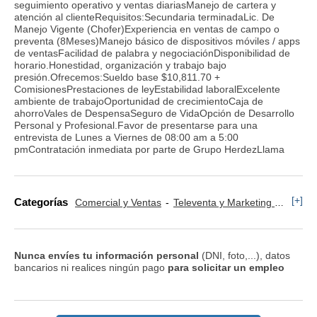
seguimiento operativo y ventas diariasManejo de cartera y
atención al clienteRequisitos:Secundaria terminadaLic. De
Manejo Vigente (Chofer)Experiencia en ventas de campo o
preventa (8Meses)Manejo básico de dispositivos móviles / apps
de ventasFacilidad de palabra y negociaciónDisponibilidad de
horario.Honestidad, organización y trabajo bajo
presión.Ofrecemos:Sueldo base $10,811.70 +
ComisionesPrestaciones de leyEstabilidad laboralExcelente
ambiente de trabajoOportunidad de crecimientoCaja de
ahorroVales de DespensaSeguro de VidaOpción de Desarrollo
Personal y Profesional.Favor de presentarse para una
entrevista de Lunes a Viernes de 08:00 am a 5:00
pmContratación inmediata por parte de Grupo HerdezLlama
[+]
Categorías
Comercial y Ventas
Televenta y Marketing Telefónico
Nunca envíes tu información personal
(DNI, foto,...), datos
bancarios ni realices ningún pago
para solicitar un empleo