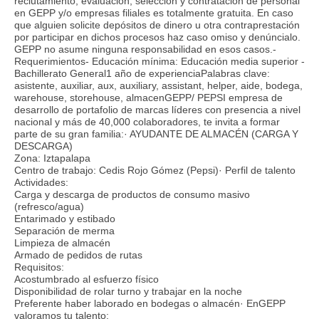
reclutamiento, evaluación, selección y contratación de personal
en GEPP y/o empresas filiales es totalmente gratuita. En caso
que alguien solicite depósitos de dinero u otra contraprestación
por participar en dichos procesos haz caso omiso y denúncialo.
GEPP no asume ninguna responsabilidad en esos casos.-
Requerimientos- Educación mínima: Educación media superior -
Bachillerato General1 año de experienciaPalabras clave:
asistente, auxiliar, aux, auxiliary, assistant, helper, aide, bodega,
warehouse, storehouse, almacenGEPP/ PEPSI empresa de
desarrollo de portafolio de marcas líderes con presencia a nivel
nacional y más de 40,000 colaboradores, te invita a formar
parte de su gran familia:· AYUDANTE DE ALMACÉN (CARGA Y
DESCARGA)
Zona: Iztapalapa
Centro de trabajo: Cedis Rojo Gómez (Pepsi)· Perfil de talento
Actividades:
Carga y descarga de productos de consumo masivo
(refresco/agua)
Entarimado y estibado
Separación de merma
Limpieza de almacén
Armado de pedidos de rutas
Requisitos:
Acostumbrado al esfuerzo físico
Disponibilidad de rolar turno y trabajar en la noche
Preferente haber laborado en bodegas o almacén· EnGEPP
valoramos tu talento: