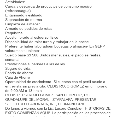
Actividades:
Carga y descarga de productos de consumo masivo
(refresco/agua)
Entarimado y estibado
Separación de merma
Limpieza de almacén
Armado de pedidos de rutas
Requisitos:
Acostumbrado al esfuerzo físico
Disponibilidad de rolar turno y trabajar en la noche
Preferente haber laboradoen bodegas o almacén· En GEPP
valoramos tu talento:
Sueldo base $9 500 Brutos mensuales, el pago se realiza
semanal
Prestaciones superiores a las de ley.
Seguro de vida.
Fondo de ahorro
Caja de Ahorro
Oportunidad de crecimiento· Si cuentas con el perfil acude a
entrevista sin previa cita: CEDIS ROJO GOMEZ en un horario
de 9:00 AM a 13 hrs a:
CEDIS PEPSI ROJO GOMEZ: SAN PEDRO 47, COL.
GUADALUPE DEL MORAL, IZTAPALAPA, PRESENTAR
SOLICITUD ELABORADA, INE, PLUMA NEGRA.
De lunes a viernes con la Lic. Lucero Cenobio· ¡HISTORIAS DE
ÉXITO COMIENZAN AQUÍ!· La participación en los procesos de