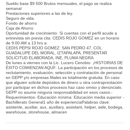
Sueldo base $9 500 Brutos mensuales, el pago se realiza
semanal
Prestaciones superiores a las de ley.
Seguro de vida.
Fondo de ahorro
Caja de Ahorro
Oportunidad de crecimiento· Si cuentas con el perfil acude a
entrevista sin previa cita: CEDIS ROJO GOMEZ en un horario
de 9:00 AM a 13 hrs a:
CEDIS PEPSI ROJO GOMEZ: SAN PEDRO 47, COL.
GUADALUPE DEL MORAL, IZTAPALAPA, PRESENTAR
SOLICITUD ELABORADA, INE, PLUMA NEGRA.
De lunes a viernes con la Lic. Lucero Cenobio· ¡HISTORIAS DE
ÉXITO COMIENZAN AQUÍ!· La participación en los procesos de
reclutamiento, evaluación, selección y contratación de personal
en GEPP y/o empresas filiales es totalmente gratuita. En caso
que alguien solicite depósitos de dinero u otra contraprestación
por participar en dichos procesos haz caso omiso y denúncialo.
GEPP no asume ninguna responsabilidad en esos casos.-
Requerimientos- Educación mínima: Educación media superior -
Bachillerato General1 año de experienciaPalabras clave:
asistente, auxiliar, aux, auxiliary, assistant, helper, aide, bodega,
warehouse, storehouse, almacen