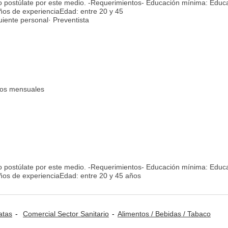
lo postúlate por este medio. -Requerimientos- Educación mínima: Educ
ños de experienciaEdad: entre 20 y 45
iente personal· Preventista
sos mensuales
lo postúlate por este medio. -Requerimientos- Educación mínima: Educ
años de experienciaEdad: entre 20 y 45 años
atas
Comercial Sector Sanitario
Alimentos / Bebidas / Tabaco