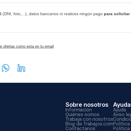
l
(DNI, foto,...), datos bancarios ni realices ningún pago
para solicitar
e ofertas como esta en tu email
Sobre nosotros
Ayuda
Información
Ayuda
Quiénes somos
Aviso le
Trabaja con nosotros
Condici
Blog de Trabajos.com
Polític
Contáctanos
Política