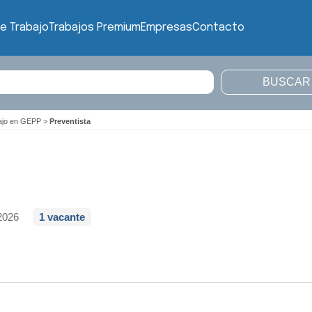
e Trabajo
Trabajos Premium
Empresas
Contacto
bajo en GEPP
>
Preventista
2026
1 vacante