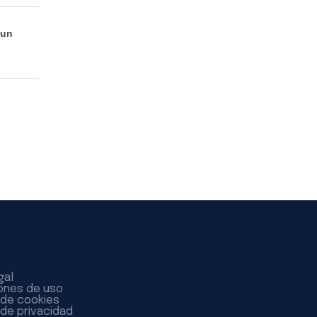
 un
gal
ones de uso
a de cookies
 de privacidad