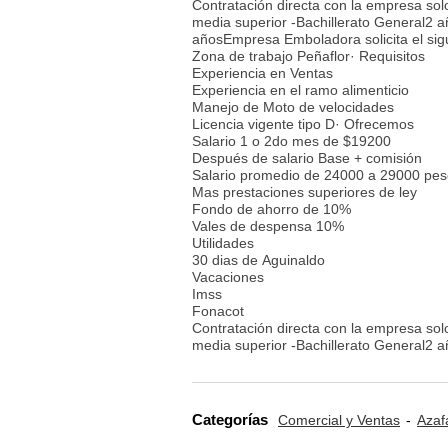
Contratación directa con la empresa so
media superior -Bachillerato General2 a
añosEmpresa Emboladora solicita el sigu
Zona de trabajo Peñaflor· Requisitos
Experiencia en Ventas
Experiencia en el ramo alimenticio
Manejo de Moto de velocidades
Licencia vigente tipo D· Ofrecemos
Salario 1 o 2do mes de $19200
Después de salario Base + comisión
Salario promedio de 24000 a 29000 pe
Mas prestaciones superiores de ley
Fondo de ahorro de 10%
Vales de despensa 10%
Utilidades
30 dias de Aguinaldo
Vacaciones
Imss
Fonacot
Contratación directa con la empresa so
media superior -Bachillerato General2 
Categorías
Comercial y Ventas
Azaf