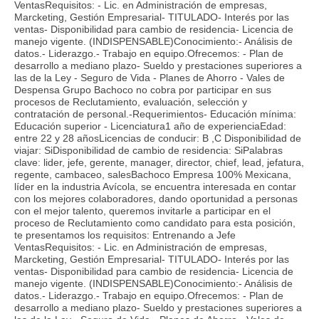
VentasRequisitos: - Lic. en Administración de empresas,
Marcketing, Gestión Empresarial- TITULADO- Interés por las
ventas- Disponibilidad para cambio de residencia- Licencia de
manejo vigente. (INDISPENSABLE)Conocimiento:- Análisis de
datos.- Liderazgo.- Trabajo en equipo.Ofrecemos: - Plan de
desarrollo a mediano plazo- Sueldo y prestaciones superiores a
las de la Ley - Seguro de Vida - Planes de Ahorro - Vales de
Despensa Grupo Bachoco no cobra por participar en sus
procesos de Reclutamiento, evaluación, selección y
contratación de personal.-Requerimientos- Educación mínima:
Educación superior - Licenciatura1 año de experienciaEdad:
entre 22 y 28 añosLicencias de conducir: B ,C Disponibilidad de
viajar: SiDisponibilidad de cambio de residencia: SiPalabras
clave: lider, jefe, gerente, manager, director, chief, lead, jefatura,
regente, cambaceo, salesBachoco Empresa 100% Mexicana,
líder en la industria Avícola, se encuentra interesada en contar
con los mejores colaboradores, dando oportunidad a personas
con el mejor talento, queremos invitarle a participar en el
proceso de Reclutamiento como candidato para esta posición,
te presentamos los requisitos: Entrenando a Jefe
VentasRequisitos: - Lic. en Administración de empresas,
Marcketing, Gestión Empresarial- TITULADO- Interés por las
ventas- Disponibilidad para cambio de residencia- Licencia de
manejo vigente. (INDISPENSABLE)Conocimiento:- Análisis de
datos.- Liderazgo.- Trabajo en equipo.Ofrecemos: - Plan de
desarrollo a mediano plazo- Sueldo y prestaciones superiores a