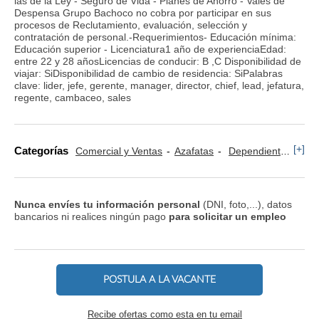
las de la Ley - Seguro de Vida - Planes de Ahorro - Vales de
Despensa Grupo Bachoco no cobra por participar en sus
procesos de Reclutamiento, evaluación, selección y
contratación de personal.-Requerimientos- Educación mínima:
Educación superior - Licenciatura1 año de experienciaEdad:
entre 22 y 28 añosLicencias de conducir: B ,C Disponibilidad de
viajar: SiDisponibilidad de cambio de residencia: SiPalabras
clave: lider, jefe, gerente, manager, director, chief, lead, jefatura,
regente, cambaceo, sales
[+]
Categorías
Comercial y Ventas
Azafatas
Dependientes
Ali
Nunca envíes tu información personal
(DNI, foto,...), datos
bancarios ni realices ningún pago
para solicitar un empleo
POSTULA A LA VACANTE
Recibe ofertas como esta en tu email