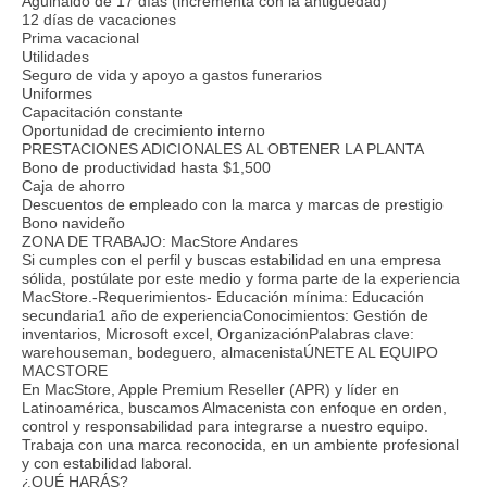
Aguinaldo de 17 días (incrementa con la antigüedad)
12 días de vacaciones
Prima vacacional
Utilidades
Seguro de vida y apoyo a gastos funerarios
Uniformes
Capacitación constante
Oportunidad de crecimiento interno
PRESTACIONES ADICIONALES AL OBTENER LA PLANTA
Bono de productividad hasta $1,500
Caja de ahorro
Descuentos de empleado con la marca y marcas de prestigio
Bono navideño
ZONA DE TRABAJO: MacStore Andares
Si cumples con el perfil y buscas estabilidad en una empresa
sólida, postúlate por este medio y forma parte de la experiencia
MacStore.-Requerimientos- Educación mínima: Educación
secundaria1 año de experienciaConocimientos: Gestión de
inventarios, Microsoft excel, OrganizaciónPalabras clave:
warehouseman, bodeguero, almacenistaÚNETE AL EQUIPO
MACSTORE
En MacStore, Apple Premium Reseller (APR) y líder en
Latinoamérica, buscamos Almacenista con enfoque en orden,
control y responsabilidad para integrarse a nuestro equipo.
Trabaja con una marca reconocida, en un ambiente profesional
y con estabilidad laboral.
¿QUÉ HARÁS?