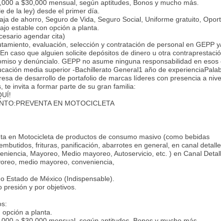
,000 a $30,000 mensual, según aptitudes, Bonos y mucho más.
e de la ley) desde el primer día.
ja de ahorro, Seguro de Vida, Seguro Social, Uniforme gratuito, Opor
ajo estable con opción a planta.
sario agendar cita)
lutamiento, evaluación, selección y contratación de personal en GEPP y
. En caso que alguien solicite depósitos de dinero u otra contraprestaci
 omiso y denúncialo. GEPP no asume ninguna responsabilidad en esos 
ación media superior -Bachillerato General1 año de experienciaPala
sa de desarrollo de portafolio de marcas líderes con presencia a nive
te invita a formar parte de su gran familia:
UÍ!
ENTO:PREVENTA EN MOTOCICLETA
ta en Motocicleta de productos de consumo masivo (como bebidas
mbutidos, frituras, panificación, abarrotes en general, en canal detall
eniencia, Mayoreo, Medio mayoreo, Autoservicio, etc. ) en Canal Detal
yoreo, medio mayoreo, conveniencia,
o Estado de México (Indispensable).
presión y por objetivos.
os:
 opción a planta.
,000 a $30,000 mensual, según aptitudes, Bonos y mucho más.