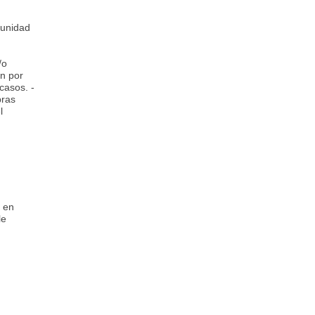
tunidad
/o
ón por
casos. -
bras
l
e en
le