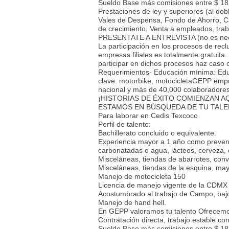
Sueldo Base más comisiones entre $ 18
Prestaciones de ley y superiores (al dobl
Vales de Despensa, Fondo de Ahorro, Ca
de crecimiento, Venta a empleados, trab
PRESENTATE A ENTREVISTA (no es nece
La participación en los procesos de rec
empresas filiales es totalmente gratuita
participar en dichos procesos haz caso
Requerimientos- Educación mínima: Educ
clave: motorbike, motocicletaGEPP empre
nacional y más de 40,000 colaboradores, 
¡HISTORIAS DE ÉXITO COMIENZAN AQ
ESTAMOS EN BÚSQUEDA DE TU TAL
Para laborar en Cedis Texcoco
Perfil de talento:
Bachillerato concluido o equivalente.
Experiencia mayor a 1 año como preven
carbonatadas o agua, lácteos, cerveza, e
Misceláneas, tiendas de abarrotes, conv
Misceláneas, tiendas de la esquina, ma
Manejo de motocicleta 150
Licencia de manejo vigente de la CDMX 
Acostumbrado al trabajo de Campo, bajo 
Manejo de hand hell.
En GEPP valoramos tu talento Ofrecem
Contratación directa, trabajo estable con
Sueldo Base más comisiones entre $ 18