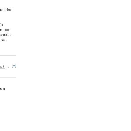
tunidad
/o
ón por
casos. -
bras
[+]
baco
 un