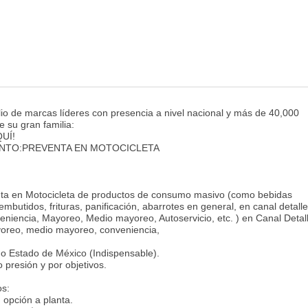
io de marcas líderes con presencia a nivel nacional y más de 40,000
e su gran familia:
UÍ!
ENTO:PREVENTA EN MOTOCICLETA
ta en Motocicleta de productos de consumo masivo (como bebidas
mbutidos, frituras, panificación, abarrotes en general, en canal detall
eniencia, Mayoreo, Medio mayoreo, Autoservicio, etc. ) en Canal Detal
yoreo, medio mayoreo, conveniencia,
o Estado de México (Indispensable).
presión y por objetivos.
os:
 opción a planta.