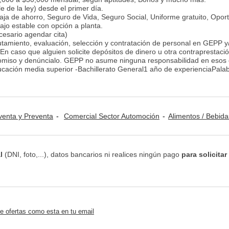
e de la ley) desde el primer día.
ja de ahorro, Seguro de Vida, Seguro Social, Uniforme gratuito, Opor
ajo estable con opción a planta.
sario agendar cita)
lutamiento, evaluación, selección y contratación de personal en GEPP y
. En caso que alguien solicite depósitos de dinero u otra contraprestaci
 omiso y denúncialo. GEPP no asume ninguna responsabilidad en esos 
ación media superior -Bachillerato General1 año de experienciaPala
venta y Preventa
Comercial Sector Automoción
Alimentos / Bebidas / Ta
l
(DNI, foto,...), datos bancarios ni realices ningún pago
para solicitar
e ofertas como esta en tu email