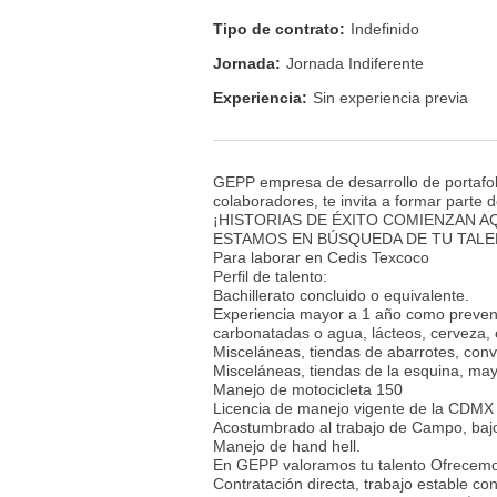
Tipo de contrato:
Indefinido
Jornada:
Jornada Indiferente
Experiencia:
Sin experiencia previa
GEPP empresa de desarrollo de portafol
colaboradores, te invita a formar parte d
¡HISTORIAS DE ÉXITO COMIENZAN AQ
ESTAMOS EN BÚSQUEDA DE TU TAL
Para laborar en Cedis Texcoco
Perfil de talento:
Bachillerato concluido o equivalente.
Experiencia mayor a 1 año como preven
carbonatadas o agua, lácteos, cerveza, e
Misceláneas, tiendas de abarrotes, conv
Misceláneas, tiendas de la esquina, ma
Manejo de motocicleta 150
Licencia de manejo vigente de la CDMX 
Acostumbrado al trabajo de Campo, bajo 
Manejo de hand hell.
En GEPP valoramos tu talento Ofrecem
Contratación directa, trabajo estable con