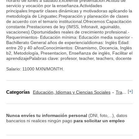
horario de lunes a sábado.Excelente presentación.Actitud de
servicio y vocación por la enseñanza.Actividades
principales:Impartir clases dinámicas y motivadoras aplicando la
metodología de Linguatec.Preparación y planeación de clases
de acuerdo con el temario institucional.Ofrecemos:Capacitación
constante.Prestaciones de ley (IMSS, Infonavit, aguinaldo,
vacaciones).Oportunidades reales de crecimiento profesional.-
Requerimientos- Educación mínima: Educación media superior -
Bachillerato General años de experienciaIdiomas: Inglés Edad:
entre 20 y 40 añosConocimientos: Dinamismo, Docencia, Inglés
b2, Metodología, Presentacion, Enseñanza de inglés, Facilitar el
aprendizajePalabras clave: profesor, teacher, teachers, docente
Salario: 11000 MXN/MONTH.
[+]
Categorías
Educación, Idiomas y Ciencias Sociales
Traducción e Idiomas
Nunca envíes tu información personal
(DNI, foto,...), datos
bancarios ni realices ningún pago
para solicitar un empleo