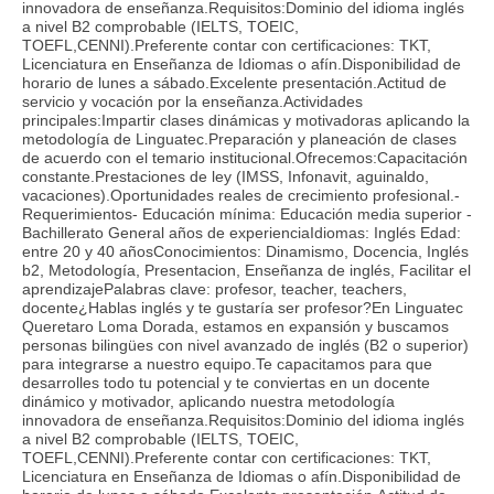
innovadora de enseñanza.Requisitos:Dominio del idioma inglés
a nivel B2 comprobable (IELTS, TOEIC,
TOEFL,CENNI).Preferente contar con certificaciones: TKT,
Licenciatura en Enseñanza de Idiomas o afín.Disponibilidad de
horario de lunes a sábado.Excelente presentación.Actitud de
servicio y vocación por la enseñanza.Actividades
principales:Impartir clases dinámicas y motivadoras aplicando la
metodología de Linguatec.Preparación y planeación de clases
de acuerdo con el temario institucional.Ofrecemos:Capacitación
constante.Prestaciones de ley (IMSS, Infonavit, aguinaldo,
vacaciones).Oportunidades reales de crecimiento profesional.-
Requerimientos- Educación mínima: Educación media superior -
Bachillerato General años de experienciaIdiomas: Inglés Edad:
entre 20 y 40 añosConocimientos: Dinamismo, Docencia, Inglés
b2, Metodología, Presentacion, Enseñanza de inglés, Facilitar el
aprendizajePalabras clave: profesor, teacher, teachers,
docente¿Hablas inglés y te gustaría ser profesor?En Linguatec
Queretaro Loma Dorada, estamos en expansión y buscamos
personas bilingües con nivel avanzado de inglés (B2 o superior)
para integrarse a nuestro equipo.Te capacitamos para que
desarrolles todo tu potencial y te conviertas en un docente
dinámico y motivador, aplicando nuestra metodología
innovadora de enseñanza.Requisitos:Dominio del idioma inglés
a nivel B2 comprobable (IELTS, TOEIC,
TOEFL,CENNI).Preferente contar con certificaciones: TKT,
Licenciatura en Enseñanza de Idiomas o afín.Disponibilidad de