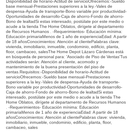
Disponibilidad de horario-Actitud de servicioOfrecemos:-Sueldo
base mensual-Prestaciones superiores a la ley.-Vales de
despensa-Ayuda de transporte-Bono variable por productividad-
Oportunidades de desarrollo-Caja de ahorro-Fondo de ahorro-
Bono de lealtadSi estas interesado, postúlate por este medio o
acude a la tienda The Home Oblatos, dirígete al departamento
de Recursos Humanos . -Requerimientos- Educación mínima:
Educación primariaMenos de 1 año de experienciaEdad: A partir
de 18 añosConocimientos: Atención al clientePalabras clave:
vivienda, inmobiliario, inmueble, condominio, edificio, planta,
floor, cambaceo, salesThe Home Depot Lázaro Cárdenas está
en búsqueda de personal para: 'Asociado de Piso de Ventas'Tus
actividades serán: Atención al cliente, acomodo y
mantenimiento de la buena presentación del piso de
ventas.Requisitos:-Disponibilidad de horario-Actitud de
servicioOfrecemos:-Sueldo base mensual-Prestaciones
superiores a la ley.-Vales de despensa-Ayuda de transporte-
Bono variable por productividad-Oportunidades de desarrollo-
Caja de ahorro-Fondo de ahorro-Bono de lealtadSi estas
interesado, postúlate por este medio o acude a la tienda The
Home Oblatos, dirígete al departamento de Recursos Humanos
. -Requerimientos- Educación mínima: Educación
primariaMenos de 1 año de experienciaEdad: A partir de 18
añosConocimientos: Atención al clientePalabras clave: vivienda,
inmobiliario, inmueble, condominio, edificio, planta, floor,
cambaceo, sales